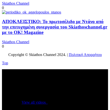
Skiathos Channel
0
ΑΠΟΚΛΕΙΣΤΙΚΟ: Το πρωτοσέλιδο με Ντάνο από
την επιτυχημένη συνεργασία του Skiathoschannel.gr
με το OK! Magazine
Skiathos Channel
0
Copyright © Skiathos Channel 2024. |
Πολιτική Απορρήτου
Top
No videos yet!
Click on "Watch later" to put videos here
View all videos