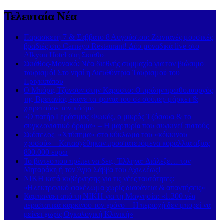
Τελευταία Νέα
Παρασκευή 7 & Σάββατο 8 Αυγούστου: Ζωντανές μουσικές
βραδιές στο Carnayo Restaurant! Δύο μοναδικά live στο
Alkyon Hotel στη Σκιάθο
Σκιάθος-Μονακό: Νέα διεθνής συμμαχία για τον βιώσιμο
τουρισμό! Στο νησί η Διευθύντρια Τουρισμού του
Πριγκιπάτου
Ο Μπόρις Τζόνσον στην Κάρυστο: Ο πρώην πρωθυπουργός
της Βρετανίας έκανε τα ψώνια του σε σούπερ μάρκετ &
χαιρετούσε τον κόσμο
«Ο πατήρ Γεράσιμος Φωκάς, ο μικρός Τζόσουα & το
συγκλονιστικό όραμα» – Η μαρτυρία που συγκινεί πιστούς
Σκόπελος: «Χτύπημα» στο κύκλωμα του «κόκκινου
χρυσού» – Κατασχέθηκαν προστατευόμενα κοράλλια αξίας
800.000 ευρώ
Το βίντεο που πρέπει να δεις, Έλληνα: Διάλεξε… τον
Μηταράκη ή τον Άγιο Σάββα του Αχιλλέως!
ΝΙΚΗ κατά κυβέρνησης για τις νέες ταυτότητες:
«Ηλεκτρονικό φακέλωμα χωρίς διαφάνεια & απαντήσεις»
Καμπανάκι από τη ΝΙΚΗ για τη Μαγνησία: «1.300 νέα
περιστατικά καρκίνου τον χρόνο – Η περιοχή δεν μπορεί να
μείνει χωρίς Ογκολογική Κλινική»