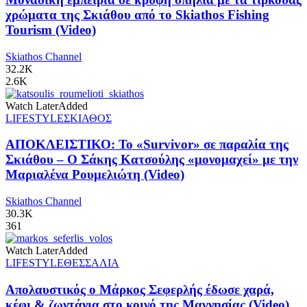
χρώματα της Σκιάθου από το Skiathos Fishing
Tourism (Video)
Skiathos Channel
32.2K
2.6K
Watch Later
Added
LIFESTYLE
ΣΚΙΑΘΟΣ
ΑΠΟΚΛΕΙΣΤΙΚΟ: Το «Survivor» σε παραλία της
Σκιάθου – Ο Σάκης Κατσούλης «μονομαχεί» με την
Μαριαλένα Ρουμελιώτη (Video)
Skiathos Channel
30.3K
361
Watch Later
Added
LIFESTYLE
ΘΕΣΣΑΛΙΑ
Απολαυστικός ο Μάρκος Σεφερλής έδωσε χαρά,
κέφι & ζωντάνια στο κοινό της Μαγνησίας (Video)