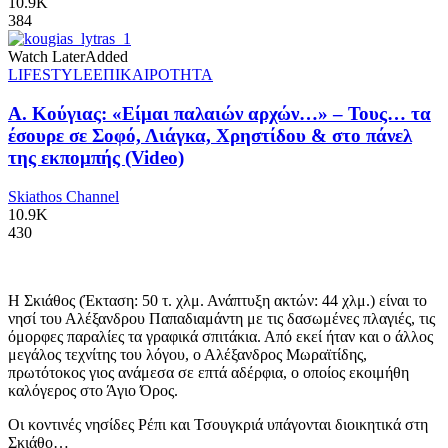
10.9K
384
Watch Later
Added
LIFESTYLE
ΕΠΙΚΑΙΡΟΤΗΤΑ
Α. Κούγιας: «Είμαι παλαιών αρχών…» – Τους… τα
έσουρε σε Σοφό, Λιάγκα, Χρηστίδου & στο πάνελ
της εκπομπής (Video)
Skiathos Channel
10.9K
430
Η Σκιάθος (Έκταση: 50 τ. χλμ. Ανάπτυξη ακτών: 44 χλμ.) είναι το
νησί του Αλέξανδρου Παπαδιαμάντη με τις δασωμένες πλαγιές, τις
όμορφες παραλίες τα γραφικά σπιτάκια. Από εκεί ήταν και ο άλλος
μεγάλος τεχνίτης του λόγου, ο Αλέξανδρος Μωραϊτίδης,
πρωτότοκος γιος ανάμεσα σε επτά αδέρφια, ο οποίος εκοιμήθη
καλόγερος στο Άγιο Όρος.
Οι κοντινές νησίδες Ρέπι και Τσουγκριά υπάγονται διοικητικά στη
Σκιάθο…