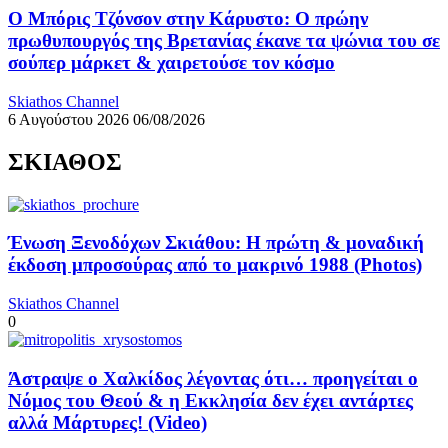
Ο Μπόρις Τζόνσον στην Κάρυστο: Ο πρώην
πρωθυπουργός της Βρετανίας έκανε τα ψώνια του σε
σούπερ μάρκετ & χαιρετούσε τον κόσμο
Skiathos Channel
6 Αυγούστου 2026
06/08/2026
ΣΚΙΑΘΟΣ
Ένωση Ξενοδόχων Σκιάθου: Η πρώτη & μοναδική
έκδοση μπροσούρας από το μακρινό 1988 (Photos)
Skiathos Channel
0
Άστραψε ο Χαλκίδος λέγοντας ότι… προηγείται ο
Νόμος του Θεού & η Εκκλησία δεν έχει αντάρτες
αλλά Μάρτυρες! (Video)