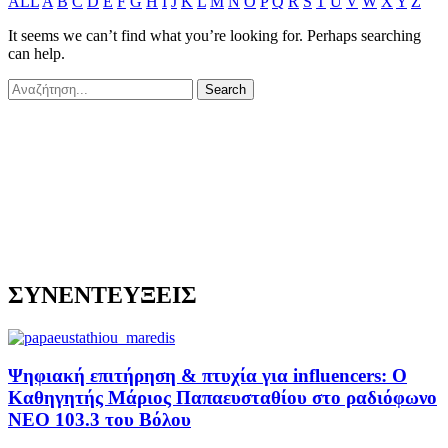
ALL
A
B
C
D
E
F
G
H
I
J
K
L
M
N
O
P
Q
R
S
T
U
V
W
X
Y
Z
It seems we can’t find what you’re looking for. Perhaps searching
can help.
ΣΥΝΕΝΤΕΥΞΕΙΣ
Ψηφιακή επιτήρηση & πτυχία για influencers: Ο
Καθηγητής Μάριος Παπαευσταθίου στο ραδιόφωνο
NEO 103.3 του Βόλου