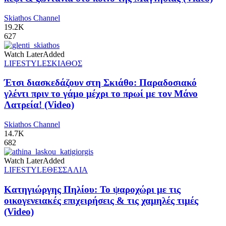
Skiathos Channel
19.2K
627
Watch Later
Added
LIFESTYLE
ΣΚΙΑΘΟΣ
Έτσι διασκεδάζουν στη Σκιάθο: Παραδοσιακό
γλέντι πριν το γάμο μέχρι το πρωί με τον Μάνο
Λατρεία! (Video)
Skiathos Channel
14.7K
682
Watch Later
Added
LIFESTYLE
ΘΕΣΣΑΛΙΑ
Κατηγιώργης Πηλίου: Το ψαροχώρι με τις
οικογενειακές επιχειρήσεις & τις χαμηλές τιμές
(Video)