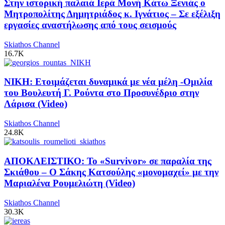
Στην ιστορική παλαιά Ιερά Μονή Κάτω Ξενιάς ο
Μητροπολίτης Δημητριάδος κ. Ιγνάτιος – Σε εξέλιξη
εργασίες αναστήλωσης από τους σεισμούς
Skiathos Channel
16.7K
ΝΙΚΗ: Ετοιμάζεται δυναμικά με νέα μέλη -Ομιλία
του Βουλευτή Γ. Ρούντα στο Προσυνέδριο στην
Λάρισα (Video)
Skiathos Channel
24.8K
ΑΠΟΚΛΕΙΣΤΙΚΟ: Το «Survivor» σε παραλία της
Σκιάθου – Ο Σάκης Κατσούλης «μονομαχεί» με την
Μαριαλένα Ρουμελιώτη (Video)
Skiathos Channel
30.3K