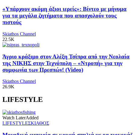
«Υπάρχουν ακόμη άξιοι ιερείς»: Βίντεο με μήνυμα
για τα μεγάλα ζητήματα που απασχολούν τους
πιστούς
Skiathos Channel
22.5K
Άγριο κράξιμο στον Αλέξη Τσίπρα από την Νεολαία
της ΝΙΚΗΣ στην Τεχνόπολη – «Ντροπή» για την
συμφωνία των Πρεσπών! (Video)
Skiathos Channel
26.9K
LIFESTYLE
Watch Later
Added
LIFESTYLE
ΣΚΙΑΘΟΣ
Μοναδική εμπειρία σε κρυφή σπηλιά με τα τιρκουάζ