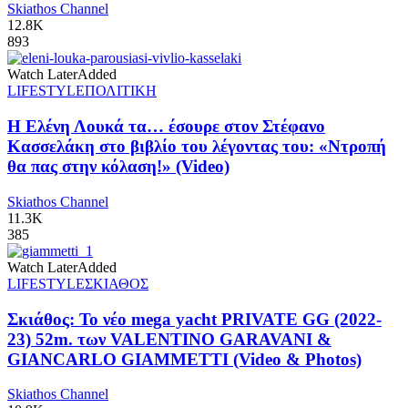
Skiathos Channel
12.8K
893
Watch Later
Added
LIFESTYLE
ΠΟΛΙΤΙΚΗ
Η Ελένη Λουκά τα… έσουρε στον Στέφανο
Κασσελάκη στο βιβλίο του λέγοντας του: «Ντροπή
θα πας στην κόλαση!» (Video)
Skiathos Channel
11.3K
385
Watch Later
Added
LIFESTYLE
ΣΚΙΑΘΟΣ
Σκιάθος: Το νέο mega yacht PRIVATE GG (2022-
23) 52m. των VALENTINO GARAVANI &
GIANCARLO GIAMMETTI (Video & Photos)
Skiathos Channel