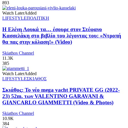
893
Watch Later
Added
LIFESTYLE
ΠΟΛΙΤΙΚΗ
Η Ελένη Λουκά τα… έσουρε στον Στέφανο
Κασσελάκη στο βιβλίο του λέγοντας του: «Ντροπή
θα πας στην κόλαση!» (Video)
Skiathos Channel
11.3K
385
Watch Later
Added
LIFESTYLE
ΣΚΙΑΘΟΣ
Σκιάθος: Το νέο mega yacht PRIVATE GG (2022-
23) 52m. των VALENTINO GARAVANI &
GIANCARLO GIAMMETTI (Video & Photos)
Skiathos Channel
10.9K
384