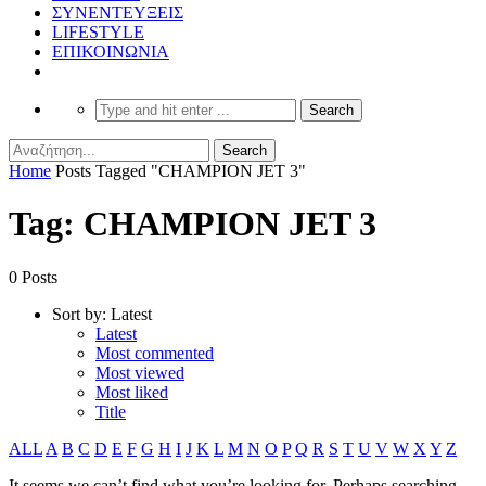
ΣΥΝΕΝΤΕΥΞΕΙΣ
LIFESTYLE
ΕΠΙΚΟΙΝΩΝΙΑ
Home
Posts Tagged "CHAMPION JET 3"
Tag: CHAMPION JET 3
0 Posts
Sort by:
Latest
Latest
Most commented
Most viewed
Most liked
Title
ALL
A
B
C
D
E
F
G
H
I
J
K
L
M
N
O
P
Q
R
S
T
U
V
W
X
Y
Z
It seems we can’t find what you’re looking for. Perhaps searching