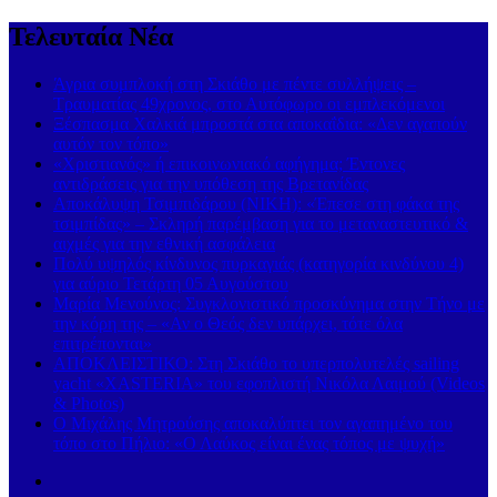
Τελευταία Νέα
Άγρια συμπλοκή στη Σκιάθο με πέντε συλλήψεις –
Τραυματίας 49χρονος, στο Αυτόφωρο οι εμπλεκόμενοι
Ξέσπασμα Χαλκιά μπροστά στα αποκαΐδια: «Δεν αγαπούν
αυτόν τον τόπο»
«Χριστιανός» ή επικοινωνιακό αφήγημα; Έντονες
αντιδράσεις για την υπόθεση της Βρετανίδας
Αποκάλυψη Τσιμπιδάρου (ΝΙΚΗ): «Έπεσε στη φάκα της
τσιμπίδας» – Σκληρή παρέμβαση για το μεταναστευτικό &
αιχμές για την εθνική ασφάλεια
Πολύ υψηλός κίνδυνος πυρκαγιάς (κατηγορία κινδύνου 4)
για αύριο Τετάρτη 05 Αυγούστου
Μαρία Μενούνος: Συγκλονιστικό προσκύνημα στην Τήνο με
την κόρη της – «Αν ο Θεός δεν υπάρχει, τότε όλα
επιτρέπονται»
ΑΠΟΚΛΕΙΣΤΙΚΟ: Στη Σκιάθο το υπερπολυτελές sailing
yacht «XASTERIA» του εφοπλιστή Νικόλα Λαιμού (Videos
& Photos)
Ο Μιχάλης Μητρούσης αποκαλύπτει τον αγαπημένο του
τόπο στο Πήλιο: «Ο Λαύκος είναι ένας τόπος με ψυχή»