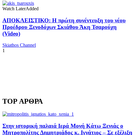
Watch Later
Added
ΑΠΟΚΛΕΙΣΤΙΚΟ: Η πρώτη συνέντευξη του νέου
Προέδρου Ξενοδόχων Σκιάθου Άκη Τσαρούχη
(Video)
Skiathos Channel
1
TOP ΑΡΘΡΑ
Στην ιστορική παλαιά Ιερά Μονή Κάτω Ξενιάς ο
Μητροπολίτης Δημητριάδος κ. Ιγνάτιος – Σε εξέλιξη