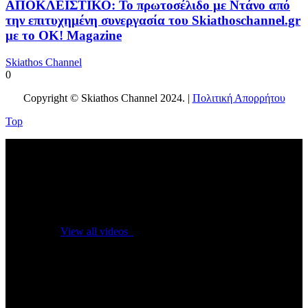
ΑΠΟΚΛΕΙΣΤΙΚΟ: Το πρωτοσέλιδο με Ντάνο από
την επιτυχημένη συνεργασία του Skiathoschannel.gr
με το OK! Magazine
Skiathos Channel
0
Copyright © Skiathos Channel 2024. |
Πολιτική Απορρήτου
Top
No videos yet!
Click on "Watch later" to put videos here
View all videos
Don't miss new videos
Sign in to see updates from your favourite channels