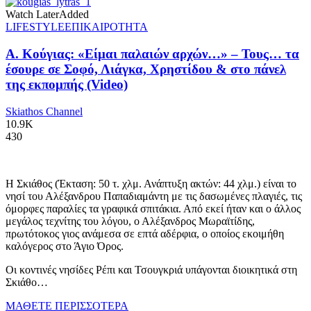
Watch Later
Added
LIFESTYLE
ΕΠΙΚΑΙΡΟΤΗΤΑ
Α. Κούγιας: «Είμαι παλαιών αρχών…» – Τους… τα
έσουρε σε Σοφό, Λιάγκα, Χρηστίδου & στο πάνελ
της εκπομπής (Video)
Skiathos Channel
10.9K
430
Η Σκιάθος (Έκταση: 50 τ. χλμ. Ανάπτυξη ακτών: 44 χλμ.) είναι το
νησί του Αλέξανδρου Παπαδιαμάντη με τις δασωμένες πλαγιές, τις
όμορφες παραλίες τα γραφικά σπιτάκια. Από εκεί ήταν και ο άλλος
μεγάλος τεχνίτης του λόγου, ο Αλέξανδρος Μωραϊτίδης,
πρωτότοκος γιος ανάμεσα σε επτά αδέρφια, ο οποίος εκοιμήθη
καλόγερος στο Άγιο Όρος.
Οι κοντινές νησίδες Ρέπι και Τσουγκριά υπάγονται διοικητικά στη
Σκιάθο…
ΜΑΘΕΤΕ ΠΕΡΙΣΣΟΤΕΡΑ