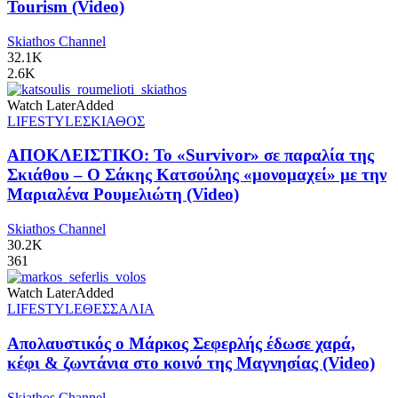
Tourism (Video)
Skiathos Channel
32.1K
2.6K
Watch Later
Added
LIFESTYLE
ΣΚΙΑΘΟΣ
ΑΠΟΚΛΕΙΣΤΙΚΟ: Το «Survivor» σε παραλία της
Σκιάθου – Ο Σάκης Κατσούλης «μονομαχεί» με την
Μαριαλένα Ρουμελιώτη (Video)
Skiathos Channel
30.2K
361
Watch Later
Added
LIFESTYLE
ΘΕΣΣΑΛΙΑ
Απολαυστικός ο Μάρκος Σεφερλής έδωσε χαρά,
κέφι & ζωντάνια στο κοινό της Μαγνησίας (Video)
Skiathos Channel