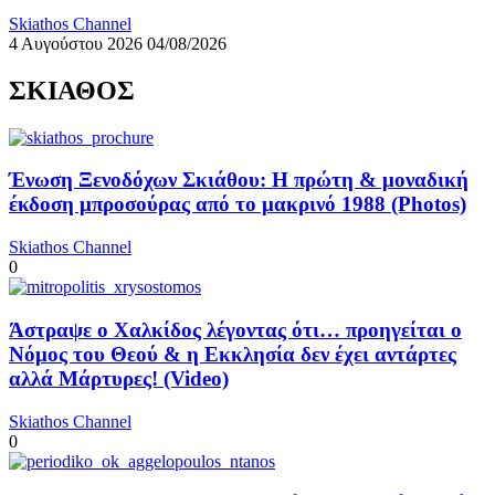
Skiathos Channel
4 Αυγούστου 2026
04/08/2026
ΣΚΙΑΘΟΣ
Ένωση Ξενοδόχων Σκιάθου: Η πρώτη & μοναδική
έκδοση μπροσούρας από το μακρινό 1988 (Photos)
Skiathos Channel
0
Άστραψε ο Χαλκίδος λέγοντας ότι… προηγείται ο
Νόμος του Θεού & η Εκκλησία δεν έχει αντάρτες
αλλά Μάρτυρες! (Video)
Skiathos Channel
0