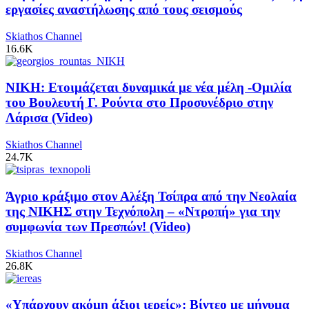
εργασίες αναστήλωσης από τους σεισμούς
Skiathos Channel
16.6K
ΝΙΚΗ: Ετοιμάζεται δυναμικά με νέα μέλη -Ομιλία
του Βουλευτή Γ. Ρούντα στο Προσυνέδριο στην
Λάρισα (Video)
Skiathos Channel
24.7K
Άγριο κράξιμο στον Αλέξη Τσίπρα από την Νεολαία
της ΝΙΚΗΣ στην Τεχνόπολη – «Ντροπή» για την
συμφωνία των Πρεσπών! (Video)
Skiathos Channel
26.8K
«Υπάρχουν ακόμη άξιοι ιερείς»: Βίντεο με μήνυμα