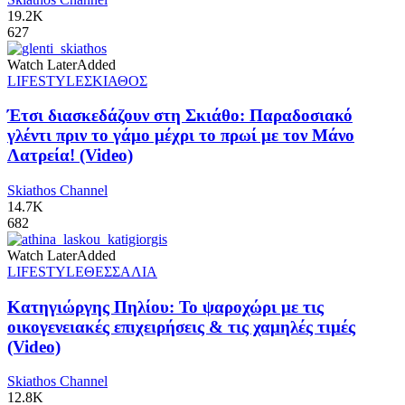
19.2K
627
Watch Later
Added
LIFESTYLE
ΣΚΙΑΘΟΣ
Έτσι διασκεδάζουν στη Σκιάθο: Παραδοσιακό
γλέντι πριν το γάμο μέχρι το πρωί με τον Μάνο
Λατρεία! (Video)
Skiathos Channel
14.7K
682
Watch Later
Added
LIFESTYLE
ΘΕΣΣΑΛΙΑ
Κατηγιώργης Πηλίου: Το ψαροχώρι με τις
οικογενειακές επιχειρήσεις & τις χαμηλές τιμές
(Video)
Skiathos Channel
12.8K