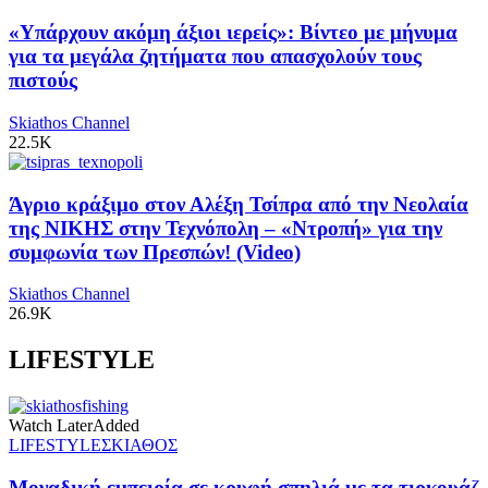
«Υπάρχουν ακόμη άξιοι ιερείς»: Βίντεο με μήνυμα
για τα μεγάλα ζητήματα που απασχολούν τους
πιστούς
Skiathos Channel
22.5K
Άγριο κράξιμο στον Αλέξη Τσίπρα από την Νεολαία
της ΝΙΚΗΣ στην Τεχνόπολη – «Ντροπή» για την
συμφωνία των Πρεσπών! (Video)
Skiathos Channel
26.9K
LIFESTYLE
Watch Later
Added
LIFESTYLE
ΣΚΙΑΘΟΣ
Μοναδική εμπειρία σε κρυφή σπηλιά με τα τιρκουάζ