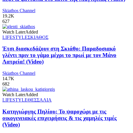
Skiathos Channel
19.2K
627
Watch Later
Added
LIFESTYLE
ΣΚΙΑΘΟΣ
Έτσι διασκεδάζουν στη Σκιάθο: Παραδοσιακό
γλέντι πριν το γάμο μέχρι το πρωί με τον Μάνο
Λατρεία! (Video)
Skiathos Channel
14.7K
682
Watch Later
Added
LIFESTYLE
ΘΕΣΣΑΛΙΑ
Κατηγιώργης Πηλίου: Το ψαροχώρι με τις
οικογενειακές επιχειρήσεις & τις χαμηλές τιμές
(Video)