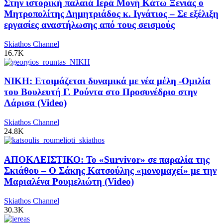
Στην ιστορική παλαιά Ιερά Μονή Κάτω Ξενιάς ο
Μητροπολίτης Δημητριάδος κ. Ιγνάτιος – Σε εξέλιξη
εργασίες αναστήλωσης από τους σεισμούς
Skiathos Channel
16.7K
ΝΙΚΗ: Ετοιμάζεται δυναμικά με νέα μέλη -Ομιλία
του Βουλευτή Γ. Ρούντα στο Προσυνέδριο στην
Λάρισα (Video)
Skiathos Channel
24.8K
ΑΠΟΚΛΕΙΣΤΙΚΟ: Το «Survivor» σε παραλία της
Σκιάθου – Ο Σάκης Κατσούλης «μονομαχεί» με την
Μαριαλένα Ρουμελιώτη (Video)
Skiathos Channel
30.3K