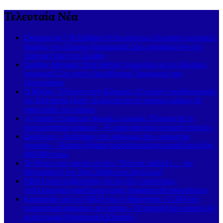
Τελευταία Νέα
Παρασκευή 7 & Σάββατο 8 Αυγούστου: Ζωντανές μουσικές
βραδιές στο Carnayo Restaurant! Δύο μοναδικά live στο
Alkyon Hotel στη Σκιάθο
Σκιάθος-Μονακό: Νέα διεθνής συμμαχία για τον βιώσιμο
τουρισμό! Στο νησί η Διευθύντρια Τουρισμού του
Πριγκιπάτου
Ο Μπόρις Τζόνσον στην Κάρυστο: Ο πρώην πρωθυπουργός
της Βρετανίας έκανε τα ψώνια του σε σούπερ μάρκετ &
χαιρετούσε τον κόσμο
«Ο πατήρ Γεράσιμος Φωκάς, ο μικρός Τζόσουα & το
συγκλονιστικό όραμα» – Η μαρτυρία που συγκινεί πιστούς
Σκόπελος: «Χτύπημα» στο κύκλωμα του «κόκκινου
χρυσού» – Κατασχέθηκαν προστατευόμενα κοράλλια αξίας
800.000 ευρώ
Το βίντεο που πρέπει να δεις, Έλληνα: Διάλεξε… τον
Μηταράκη ή τον Άγιο Σάββα του Αχιλλέως!
ΝΙΚΗ κατά κυβέρνησης για τις νέες ταυτότητες:
«Ηλεκτρονικό φακέλωμα χωρίς διαφάνεια & απαντήσεις»
Καμπανάκι από τη ΝΙΚΗ για τη Μαγνησία: «1.300 νέα
περιστατικά καρκίνου τον χρόνο – Η περιοχή δεν μπορεί να
μείνει χωρίς Ογκολογική Κλινική»