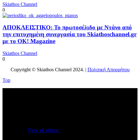
Skiathos Channel
0
ΑΠΟΚΛΕΙΣΤΙΚΟ: Το πρωτοσέλιδο με Ντάνο από
την επιτυχημένη συνεργασία του Skiathoschannel.gr
με το OK! Magazine
Skiathos Channel
0
Copyright © Skiathos Channel 2024. |
Πολιτική Απορρήτου
Top
No videos yet!
Click on "Watch later" to put videos here
View all videos