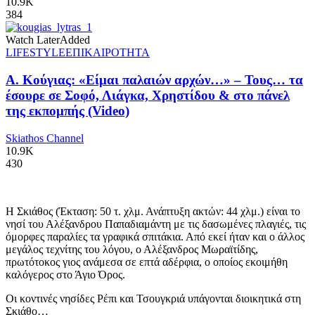
10.9K
384
Watch Later
Added
LIFESTYLE
ΕΠΙΚΑΙΡΟΤΗΤΑ
Α. Κούγιας: «Είμαι παλαιών αρχών…» – Τους… τα
έσουρε σε Σοφό, Λιάγκα, Χρηστίδου & στο πάνελ
της εκπομπής (Video)
Skiathos Channel
10.9K
430
Η Σκιάθος (Έκταση: 50 τ. χλμ. Ανάπτυξη ακτών: 44 χλμ.) είναι το
νησί του Αλέξανδρου Παπαδιαμάντη με τις δασωμένες πλαγιές, τις
όμορφες παραλίες τα γραφικά σπιτάκια. Από εκεί ήταν και ο άλλος
μεγάλος τεχνίτης του λόγου, ο Αλέξανδρος Μωραϊτίδης,
πρωτότοκος γιος ανάμεσα σε επτά αδέρφια, ο οποίος εκοιμήθη
καλόγερος στο Άγιο Όρος.
Οι κοντινές νησίδες Ρέπι και Τσουγκριά υπάγονται διοικητικά στη
Σκιάθο…