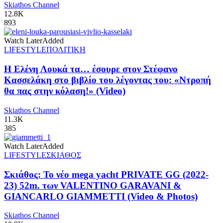
Skiathos Channel
12.8K
893
Watch Later
Added
LIFESTYLE
ΠΟΛΙΤΙΚΗ
Η Ελένη Λουκά τα… έσουρε στον Στέφανο
Κασσελάκη στο βιβλίο του λέγοντας του: «Ντροπή
θα πας στην κόλαση!» (Video)
Skiathos Channel
11.3K
385
Watch Later
Added
LIFESTYLE
ΣΚΙΑΘΟΣ
Σκιάθος: Το νέο mega yacht PRIVATE GG (2022-
23) 52m. των VALENTINO GARAVANI &
GIANCARLO GIAMMETTI (Video & Photos)
Skiathos Channel