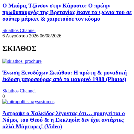
Ο Μπόρις Τζόνσον στην Κάρυστο: Ο πρώην
πρωθυπουργός της Βρετανίας έκανε τα ψώνια του σε
σούπερ μάρκετ & χαιρετούσε τον κόσμο
Skiathos Channel
6 Αυγούστου 2026
06/08/2026
ΣΚΙΑΘΟΣ
Ένωση Ξενοδόχων Σκιάθου: Η πρώτη & μοναδική
έκδοση μπροσούρας από το μακρινό 1988 (Photos)
Skiathos Channel
0
Άστραψε ο Χαλκίδος λέγοντας ότι… προηγείται ο
Νόμος του Θεού & η Εκκλησία δεν έχει αντάρτες
αλλά Μάρτυρες! (Video)