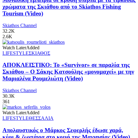
χρώματα της Σκιάθου από το Skiathos Fishing
Tourism (Video)
Skiathos Channel
32.2K
2.6K
Watch Later
Added
LIFESTYLE
ΣΚΙΑΘΟΣ
ΑΠΟΚΛΕΙΣΤΙΚΟ: Το «Survivor» σε παραλία της
Σκιάθου – Ο Σάκης Κατσούλης «μονομαχεί» με την
Μαριαλένα Ρουμελιώτη (Video)
Skiathos Channel
30.3K
361
Watch Later
Added
LIFESTYLE
ΘΕΣΣΑΛΙΑ
Απολαυστικός ο Μάρκος Σεφερλής έδωσε χαρά,
κέφι & ζωντάνια στο κοινό της Μαγνησίας (Video)