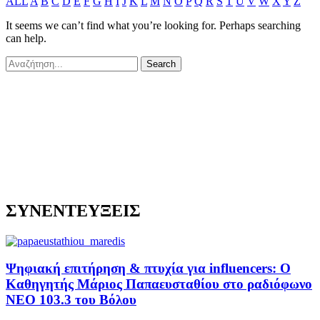
ALL
A
B
C
D
E
F
G
H
I
J
K
L
M
N
O
P
Q
R
S
T
U
V
W
X
Y
Z
It seems we can’t find what you’re looking for. Perhaps searching
can help.
ΣΥΝΕΝΤΕΥΞΕΙΣ
Ψηφιακή επιτήρηση & πτυχία για influencers: Ο
Καθηγητής Μάριος Παπαευσταθίου στο ραδιόφωνο
NEO 103.3 του Βόλου