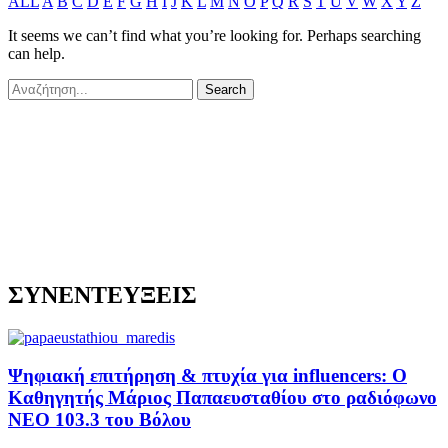
ALL
A
B
C
D
E
F
G
H
I
J
K
L
M
N
O
P
Q
R
S
T
U
V
W
X
Y
Z
It seems we can’t find what you’re looking for. Perhaps searching
can help.
ΣΥΝΕΝΤΕΥΞΕΙΣ
Ψηφιακή επιτήρηση & πτυχία για influencers: Ο
Καθηγητής Μάριος Παπαευσταθίου στο ραδιόφωνο
NEO 103.3 του Βόλου