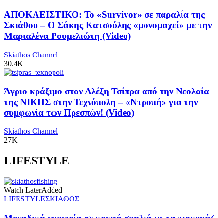
ΑΠΟΚΛΕΙΣΤΙΚΟ: Το «Survivor» σε παραλία της
Σκιάθου – Ο Σάκης Κατσούλης «μονομαχεί» με την
Μαριαλένα Ρουμελιώτη (Video)
Skiathos Channel
30.4K
Άγριο κράξιμο στον Αλέξη Τσίπρα από την Νεολαία
της ΝΙΚΗΣ στην Τεχνόπολη – «Ντροπή» για την
συμφωνία των Πρεσπών! (Video)
Skiathos Channel
27K
LIFESTYLE
Watch Later
Added
LIFESTYLE
ΣΚΙΑΘΟΣ
Μοναδική εμπειρία σε κρυφή σπηλιά με τα τιρκουάζ