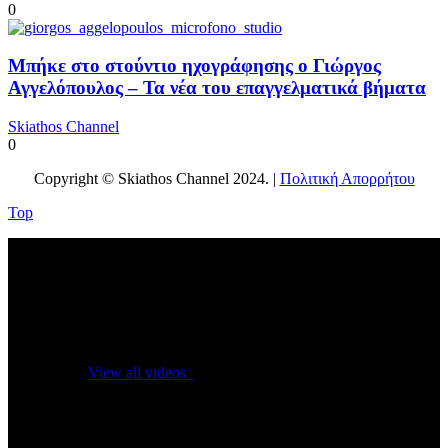
0
Μπήκε στο στούντιο ηχογράφησης ο Γιώργος
Αγγελόπουλος – Τα νέα του επαγγελματικά βήματα
Skiathos Channel
0
Copyright © Skiathos Channel 2024. |
Πολιτική Απορρήτου
Top
No videos yet!
Click on "Watch later" to put videos here
View all videos
Don't miss new videos
Sign in to see updates from your favourite channels