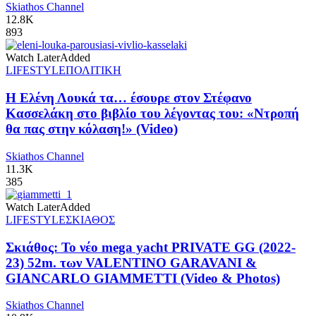
Skiathos Channel
12.8K
893
Watch Later
Added
LIFESTYLE
ΠΟΛΙΤΙΚΗ
Η Ελένη Λουκά τα… έσουρε στον Στέφανο
Κασσελάκη στο βιβλίο του λέγοντας του: «Ντροπή
θα πας στην κόλαση!» (Video)
Skiathos Channel
11.3K
385
Watch Later
Added
LIFESTYLE
ΣΚΙΑΘΟΣ
Σκιάθος: Το νέο mega yacht PRIVATE GG (2022-
23) 52m. των VALENTINO GARAVANI &
GIANCARLO GIAMMETTI (Video & Photos)
Skiathos Channel