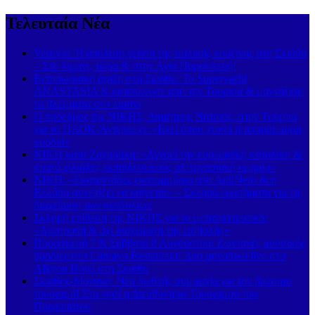
Τελευταία Νέα
Vesuvio: Η απόλυτη γεύση της ιταλικής κουζίνας στη Σκιάθο
– Στο λιμάνι, τώρα & στην Αγία Παρασκευή!
Εντυπωσιακή άφιξη στη Σκιάθο: Το Superyacht
ANASTASIA K κατέπλευσε από την Τουρκία & μαγνήτισε
τα βλέμματα στο λιμάνι
Ο πρόεδρος της ΝΙΚΗΣ, Δημήτρης Νατσιός, στην Τούμπα
για το ΠΑΟΚ-Άντερλεχτ: «Εκεί όπου χτυπά η ασπρόμαυρη
καρδιά»
ΝΙΚΗ κατά Ζαχαράκη: «Αγνοεί την ευρωπαϊκή καταδίκη &
κρατά χιλιάδες εκπαιδευτικούς σε εργασιακή ομηρία»
ΝΙΚΗ: «Εκατοντάδες εκατομμύρια στο AntiNero & η
Ελλάδα συνεχίζει να καίγεται» – Σκληρά ερωτήματα για τη
διαχείριση των κονδυλίων
Σκληρή επίθεση της ΝΙΚΗΣ για το μεταναστευτικό:
«Αποτροπή & όχι διαχείριση της εισβολής»
Παρασκευή 7 & Σάββατο 8 Αυγούστου: Ζωντανές μουσικές
βραδιές στο Carnayo Restaurant! Δύο μοναδικά live στο
Alkyon Hotel στη Σκιάθο
Σκιάθος-Μονακό: Νέα διεθνής συμμαχία για τον βιώσιμο
τουρισμό! Στο νησί η Διευθύντρια Τουρισμού του
Πριγκιπάτου