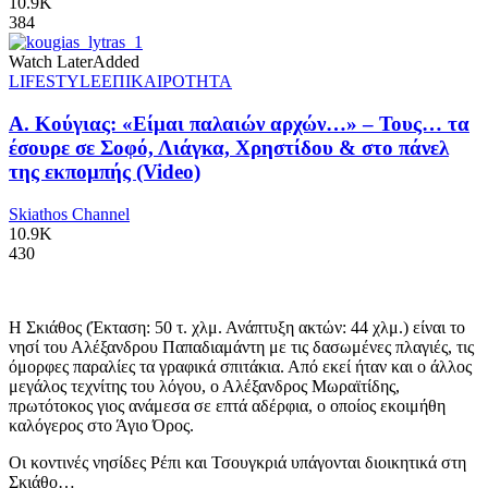
10.9K
384
Watch Later
Added
LIFESTYLE
ΕΠΙΚΑΙΡΟΤΗΤΑ
Α. Κούγιας: «Είμαι παλαιών αρχών…» – Τους… τα
έσουρε σε Σοφό, Λιάγκα, Χρηστίδου & στο πάνελ
της εκπομπής (Video)
Skiathos Channel
10.9K
430
Η Σκιάθος (Έκταση: 50 τ. χλμ. Ανάπτυξη ακτών: 44 χλμ.) είναι το
νησί του Αλέξανδρου Παπαδιαμάντη με τις δασωμένες πλαγιές, τις
όμορφες παραλίες τα γραφικά σπιτάκια. Από εκεί ήταν και ο άλλος
μεγάλος τεχνίτης του λόγου, ο Αλέξανδρος Μωραϊτίδης,
πρωτότοκος γιος ανάμεσα σε επτά αδέρφια, ο οποίος εκοιμήθη
καλόγερος στο Άγιο Όρος.
Οι κοντινές νησίδες Ρέπι και Τσουγκριά υπάγονται διοικητικά στη
Σκιάθο…