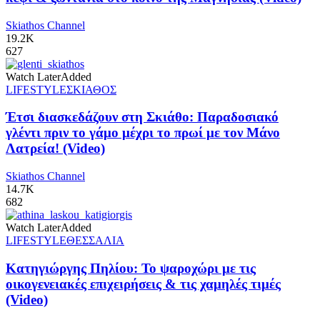
Skiathos Channel
19.2K
627
Watch Later
Added
LIFESTYLE
ΣΚΙΑΘΟΣ
Έτσι διασκεδάζουν στη Σκιάθο: Παραδοσιακό
γλέντι πριν το γάμο μέχρι το πρωί με τον Μάνο
Λατρεία! (Video)
Skiathos Channel
14.7K
682
Watch Later
Added
LIFESTYLE
ΘΕΣΣΑΛΙΑ
Κατηγιώργης Πηλίου: Το ψαροχώρι με τις
οικογενειακές επιχειρήσεις & τις χαμηλές τιμές
(Video)