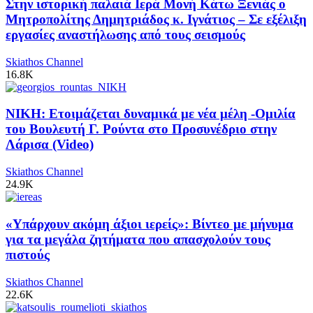
Στην ιστορική παλαιά Ιερά Μονή Κάτω Ξενιάς ο
Μητροπολίτης Δημητριάδος κ. Ιγνάτιος – Σε εξέλιξη
εργασίες αναστήλωσης από τους σεισμούς
Skiathos Channel
16.8K
ΝΙΚΗ: Ετοιμάζεται δυναμικά με νέα μέλη -Ομιλία
του Βουλευτή Γ. Ρούντα στο Προσυνέδριο στην
Λάρισα (Video)
Skiathos Channel
24.9K
«Υπάρχουν ακόμη άξιοι ιερείς»: Βίντεο με μήνυμα
για τα μεγάλα ζητήματα που απασχολούν τους
πιστούς
Skiathos Channel
22.6K