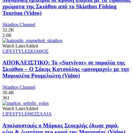
χρώματα της Σκιάθου από το Skiathos Fishing
Tourism (Video)
Skiathos Channel
32.2K
2.6K
Watch Later
Added
LIFESTYLE
ΣΚΙΑΘΟΣ
ΑΠΟΚΛΕΙΣΤΙΚΟ: Το «Survivor» σε παραλία της
Σκιάθου – Ο Σάκης Κατσούλης «μονομαχεί» με την
Μαριαλένα Ρουμελιώτη (Video)
Skiathos Channel
30.4K
361
Watch Later
Added
LIFESTYLE
ΘΕΣΣΑΛΙΑ
Απολαυστικός ο Μάρκος Σεφερλής έδωσε χαρά,
κέφι & ζωντάνια στο κοινό της Μαγνησίας (Video)