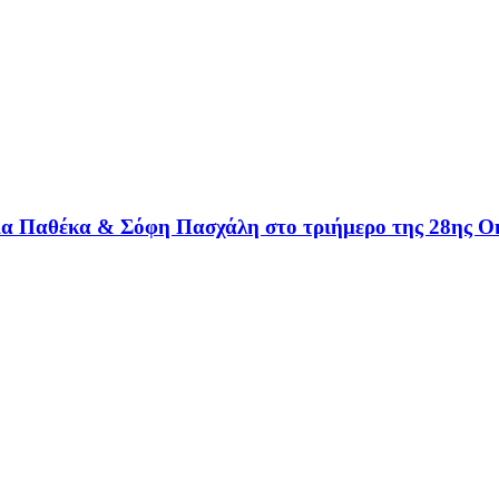
ία Παθέκα & Σόφη Πασχάλη στο τριήμερο της 28ης Ο