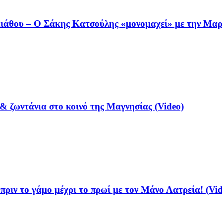
άθου – Ο Σάκης Κατσούλης «μονομαχεί» με την Μαρι
& ζωντάνια στο κοινό της Μαγνησίας (Video)
ριν το γάμο μέχρι το πρωί με τον Μάνο Λατρεία! (Vid