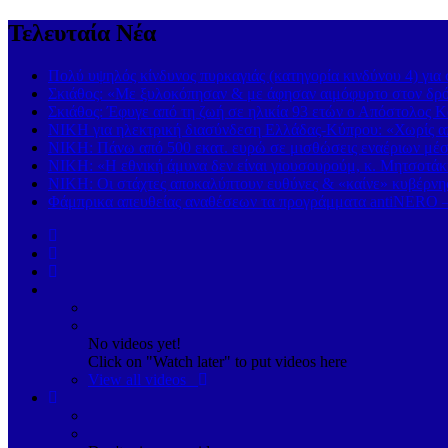
Τελευταία Νέα
Πολύ υψηλός κίνδυνος πυρκαγιάς (κατηγορία κινδύνου 4) γι
Σκιάθος: «Με ξυλοκόπησαν & με άφησαν αιμόφυρτο στον δρόμ
Σκιάθος: Έφυγε από τη ζωή σε ηλικία 93 ετών ο Απόστολος Κ
ΝΙΚΗ για ηλεκτρική διασύνδεση Ελλάδας-Κύπρου: «Χωρίς απ
ΝΙΚΗ: Πάνω από 500 εκατ. ευρώ σε μισθώσεις εναέριων μέσω
ΝΙΚΗ: «Η εθνική άμυνα δεν είναι γιουσουρούμ, κ. Μητσοτάκ
ΝΙΚΗ: Οι στάχτες αποκαλύπτουν ευθύνες & «καίνε» κυβέρ
Φάμπρικα απευθείας αναθέσεων τα προγράμματα antiNERO – 
No videos yet!
Click on "Watch later" to put videos here
View all videos