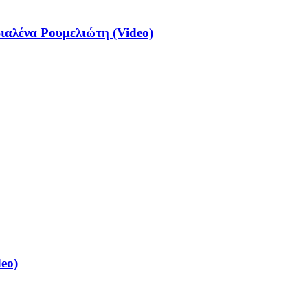
αλένα Ρουμελιώτη (Video)
eo)