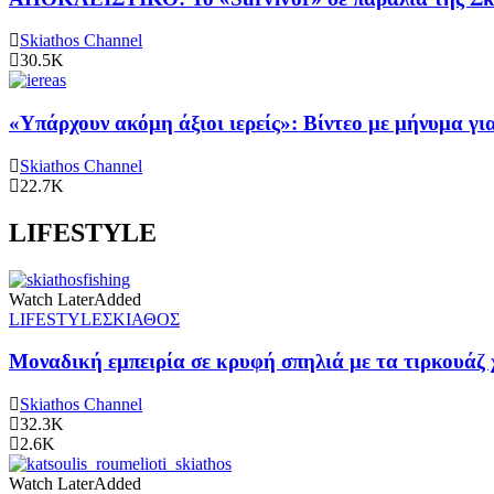
Skiathos Channel
30.5K
«Υπάρχουν ακόμη άξιοι ιερείς»: Βίντεο με μήνυμα γ
Skiathos Channel
22.7K
LIFESTYLE
Watch Later
Added
LIFESTYLE
ΣΚΙΑΘΟΣ
Μοναδική εμπειρία σε κρυφή σπηλιά με τα τιρκουάζ 
Skiathos Channel
32.3K
2.6K
Watch Later
Added