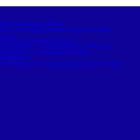
α σήμερα Σάββατο 8 Αυγούστου
ο» – Άγριος καβγάς με λοστάρια, μαχαίρια & σφυριά
ουκιάς
οτροπή, καμία συμφωνία δεν αρκεί»
ν πυρόσβεσης – Γιατί δεν αποκτήθηκε εθνικός στόλος;
η & κ. Δένδια» – Στο στόχαστρο τα Apache
νηση & ΔΕΔΔΗΕ
Η ΝΙΚΗ καταγγέλλει την κυβερνητική πολιτική για τα δάση