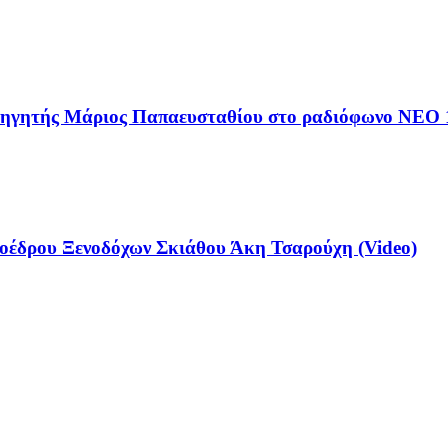
αθηγητής Μάριος Παπαευσταθίου στο ραδιόφωνο NEO 
έδρου Ξενοδόχων Σκιάθου Άκη Τσαρούχη (Video)