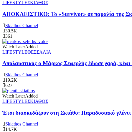
LIFESTYLE
ΣΚΙΑΘΟΣ
ΑΠΟΚΛΕΙΣΤΙΚΟ: Το «Survivor» σε παραλία της Σκι
Skiathos Channel
30.5K
361
Watch Later
Added
LIFESTYLE
ΘΕΣΣΑΛΙΑ
Απολαυστικός ο Μάρκος Σεφερλής έδωσε χαρά, κέφι 
Skiathos Channel
19.2K
627
Watch Later
Added
LIFESTYLE
ΣΚΙΑΘΟΣ
Έτσι διασκεδάζουν στη Σκιάθο: Παραδοσιακό γλέντι π
Skiathos Channel
14.7K