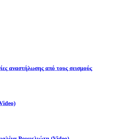
σίες αναστήλωσης από τους σεισμούς
Video)
αλένα Ρουμελιώτη (Video)