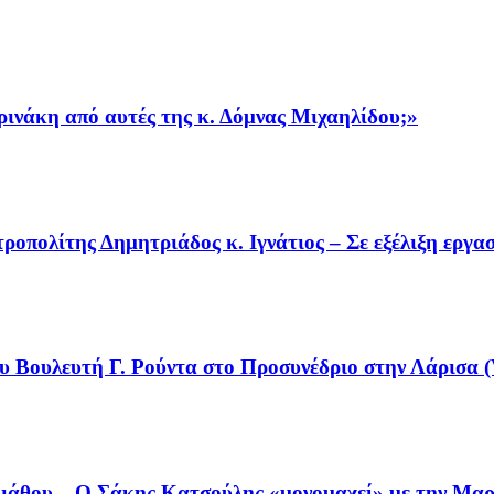
ρινάκη από αυτές της κ. Δόμνας Μιχαηλίδου;»
οπολίτης Δημητριάδος κ. Ιγνάτιος – Σε εξέλιξη εργα
υ Βουλευτή Γ. Ρούντα στο Προσυνέδριο στην Λάρισα (
άθου – Ο Σάκης Κατσούλης «μονομαχεί» με την Μαρι