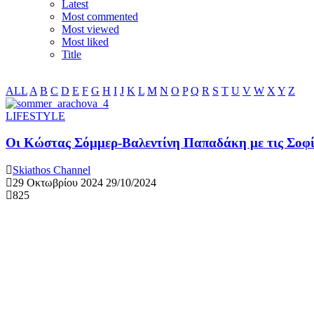
Latest
Most commented
Most viewed
Most liked
Title
ALL
A
B
C
D
E
F
G
H
I
J
K
L
M
N
O
P
Q
R
S
T
U
V
W
X
Y
Z
LIFESTYLE
Οι Κώστας Σόμμερ-Βαλεντίνη Παπαδάκη με τις Σοφ
Skiathos Channel
29 Οκτωβρίου 2024
29/10/2024
825