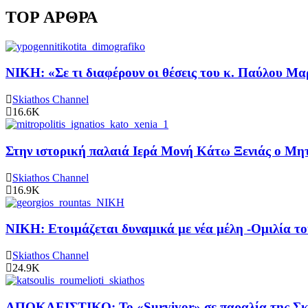
TOP ΑΡΘΡΑ
ΝΙΚΗ: «Σε τι διαφέρουν οι θέσεις του κ. Παύλου Μα
Skiathos Channel
16.6K
Στην ιστορική παλαιά Ιερά Μονή Κάτω Ξενιάς ο Μητρ
Skiathos Channel
16.9K
ΝΙΚΗ: Ετοιμάζεται δυναμικά με νέα μέλη -Ομιλία το
Skiathos Channel
24.9K
ΑΠΟΚΛΕΙΣΤΙΚΟ: Το «Survivor» σε παραλία της Σκι