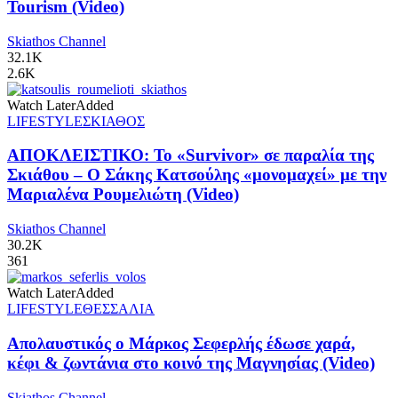
Tourism (Video)
Skiathos Channel
32.1K
2.6K
Watch Later
Added
LIFESTYLE
ΣΚΙΑΘΟΣ
ΑΠΟΚΛΕΙΣΤΙΚΟ: Το «Survivor» σε παραλία της
Σκιάθου – Ο Σάκης Κατσούλης «μονομαχεί» με την
Μαριαλένα Ρουμελιώτη (Video)
Skiathos Channel
30.2K
361
Watch Later
Added
LIFESTYLE
ΘΕΣΣΑΛΙΑ
Απολαυστικός ο Μάρκος Σεφερλής έδωσε χαρά,
κέφι & ζωντάνια στο κοινό της Μαγνησίας (Video)
Skiathos Channel