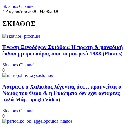
Skiathos Channel
4 Αυγούστου 2026
04/08/2026
ΣΚΙΑΘΟΣ
Ένωση Ξενοδόχων Σκιάθου: Η πρώτη & μοναδική
έκδοση μπροσούρας από το μακρινό 1988 (Photos)
Skiathos Channel
0
Άστραψε ο Χαλκίδος λέγοντας ότι… προηγείται ο
Νόμος του Θεού & η Εκκλησία δεν έχει αντάρτες
αλλά Μάρτυρες! (Video)
Skiathos Channel
0