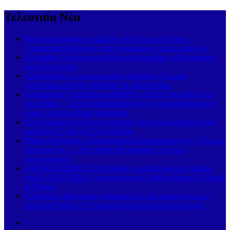
Τελευταία Νέα
Άγρια συμπλοκή στη Σκιάθο με πέντε συλλήψεις –
Τραυματίας 49χρονος, στο Αυτόφωρο οι εμπλεκόμενοι
Ξέσπασμα Χαλκιά μπροστά στα αποκαΐδια: «Δεν αγαπούν
αυτόν τον τόπο»
«Χριστιανός» ή επικοινωνιακό αφήγημα; Έντονες
αντιδράσεις για την υπόθεση της Βρετανίδας
Αποκάλυψη Τσιμπιδάρου (ΝΙΚΗ): «Έπεσε στη φάκα της
τσιμπίδας» – Σκληρή παρέμβαση για το μεταναστευτικό &
αιχμές για την εθνική ασφάλεια
Πολύ υψηλός κίνδυνος πυρκαγιάς (κατηγορία κινδύνου 4)
για αύριο Τετάρτη 05 Αυγούστου
Μαρία Μενούνος: Συγκλονιστικό προσκύνημα στην Τήνο με
την κόρη της – «Αν ο Θεός δεν υπάρχει, τότε όλα
επιτρέπονται»
ΑΠΟΚΛΕΙΣΤΙΚΟ: Στη Σκιάθο το υπερπολυτελές sailing
yacht «XASTERIA» του εφοπλιστή Νικόλα Λαιμού (Videos
& Photos)
Ο Μιχάλης Μητρούσης αποκαλύπτει τον αγαπημένο του
τόπο στο Πήλιο: «Ο Λαύκος είναι ένας τόπος με ψυχή»