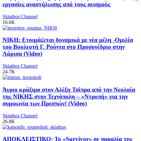
εργασίες αναστήλωσης από τους σεισμούς
Skiathos Channel
16.6K
ΝΙΚΗ: Ετοιμάζεται δυναμικά με νέα μέλη -Ομιλία
του Βουλευτή Γ. Ρούντα στο Προσυνέδριο στην
Λάρισα (Video)
Skiathos Channel
24.7K
Άγριο κράξιμο στον Αλέξη Τσίπρα από την Νεολαία
της ΝΙΚΗΣ στην Τεχνόπολη – «Ντροπή» για την
συμφωνία των Πρεσπών! (Video)
Skiathos Channel
26.8K
ΑΠΟΚΛΕΙΣΤΙΚΟ: Το «Survivor» σε παραλία της