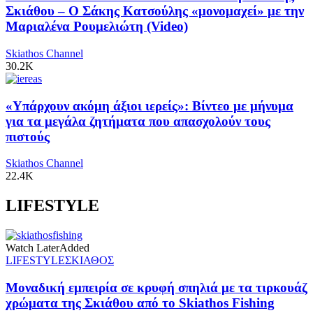
Σκιάθου – Ο Σάκης Κατσούλης «μονομαχεί» με την
Μαριαλένα Ρουμελιώτη (Video)
Skiathos Channel
30.2K
«Υπάρχουν ακόμη άξιοι ιερείς»: Βίντεο με μήνυμα
για τα μεγάλα ζητήματα που απασχολούν τους
πιστούς
Skiathos Channel
22.4K
LIFESTYLE
Watch Later
Added
LIFESTYLE
ΣΚΙΑΘΟΣ
Μοναδική εμπειρία σε κρυφή σπηλιά με τα τιρκουάζ
χρώματα της Σκιάθου από το Skiathos Fishing