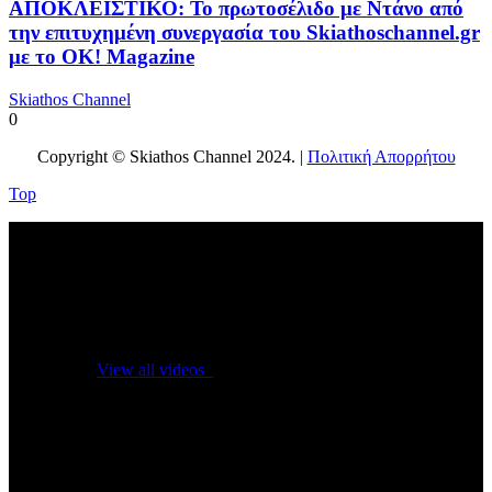
ΑΠΟΚΛΕΙΣΤΙΚΟ: Το πρωτοσέλιδο με Ντάνο από
την επιτυχημένη συνεργασία του Skiathoschannel.gr
με το OK! Magazine
Skiathos Channel
0
Copyright © Skiathos Channel 2024. |
Πολιτική Απορρήτου
Top
No videos yet!
Click on "Watch later" to put videos here
View all videos
Don't miss new videos
Sign in to see updates from your favourite channels