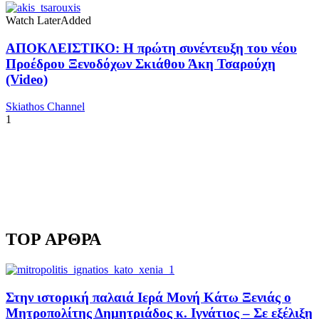
Watch Later
Added
ΑΠΟΚΛΕΙΣΤΙΚΟ: Η πρώτη συνέντευξη του νέου
Προέδρου Ξενοδόχων Σκιάθου Άκη Τσαρούχη
(Video)
Skiathos Channel
1
TOP ΑΡΘΡΑ
Στην ιστορική παλαιά Ιερά Μονή Κάτω Ξενιάς ο
Μητροπολίτης Δημητριάδος κ. Ιγνάτιος – Σε εξέλιξη