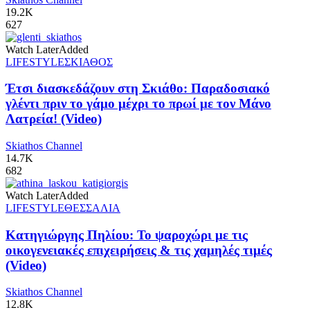
19.2K
627
Watch Later
Added
LIFESTYLE
ΣΚΙΑΘΟΣ
Έτσι διασκεδάζουν στη Σκιάθο: Παραδοσιακό
γλέντι πριν το γάμο μέχρι το πρωί με τον Μάνο
Λατρεία! (Video)
Skiathos Channel
14.7K
682
Watch Later
Added
LIFESTYLE
ΘΕΣΣΑΛΙΑ
Κατηγιώργης Πηλίου: Το ψαροχώρι με τις
οικογενειακές επιχειρήσεις & τις χαμηλές τιμές
(Video)
Skiathos Channel
12.8K