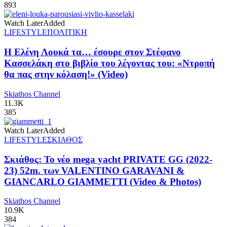
893
Watch Later
Added
LIFESTYLE
ΠΟΛΙΤΙΚΗ
Η Ελένη Λουκά τα… έσουρε στον Στέφανο
Κασσελάκη στο βιβλίο του λέγοντας του: «Ντροπή
θα πας στην κόλαση!» (Video)
Skiathos Channel
11.3K
385
Watch Later
Added
LIFESTYLE
ΣΚΙΑΘΟΣ
Σκιάθος: Το νέο mega yacht PRIVATE GG (2022-
23) 52m. των VALENTINO GARAVANI &
GIANCARLO GIAMMETTI (Video & Photos)
Skiathos Channel
10.9K
384