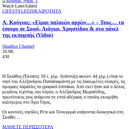
Watch Later
Added
LIFESTYLE
ΕΠΙΚΑΙΡΟΤΗΤΑ
Α. Κούγιας: «Είμαι παλαιών αρχών…» – Τους… τα
έσουρε σε Σοφό, Λιάγκα, Χρηστίδου & στο πάνελ
της εκπομπής (Video)
Skiathos Channel
10.9K
430
Η Σκιάθος (Έκταση: 50 τ. χλμ. Ανάπτυξη ακτών: 44 χλμ.) είναι το
νησί του Αλέξανδρου Παπαδιαμάντη με τις δασωμένες πλαγιές, τις
όμορφες παραλίες τα γραφικά σπιτάκια. Από εκεί ήταν και ο άλλος
μεγάλος τεχνίτης του λόγου, ο Αλέξανδρος Μωραϊτίδης,
πρωτότοκος γιος ανάμεσα σε επτά αδέρφια, ο οποίος εκοιμήθη
καλόγερος στο Άγιο Όρος.
Οι κοντινές νησίδες Ρέπι και Τσουγκριά υπάγονται διοικητικά στη
Σκιάθο…
ΜΑΘΕΤΕ ΠΕΡΙΣΣΟΤΕΡΑ