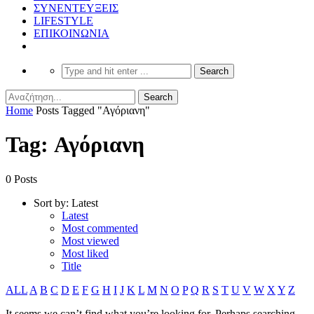
ΣΥΝΕΝΤΕΥΞΕΙΣ
LIFESTYLE
ΕΠΙΚΟΙΝΩΝΙΑ
Home
Posts Tagged "Αγόριανη"
Tag: Αγόριανη
0 Posts
Sort by:
Latest
Latest
Most commented
Most viewed
Most liked
Title
ALL
A
B
C
D
E
F
G
H
I
J
K
L
M
N
O
P
Q
R
S
T
U
V
W
X
Y
Z
It seems we can’t find what you’re looking for. Perhaps searching