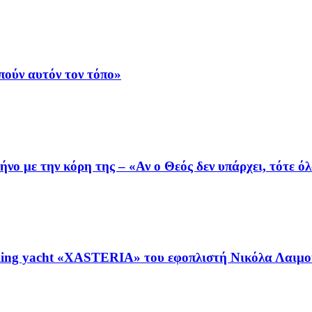
ούν αυτόν τον τόπο»
ο με την κόρη της – «Αν ο Θεός δεν υπάρχει, τότε όλ
ing yacht «XASTERIA» του εφοπλιστή Νικόλα Λαιμού