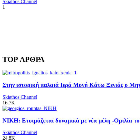
Skiathos Channel
1
TOP ΑΡΘΡΑ
Στην ιστορική παλαιά Ιερά Μονή Κάτω Ξενιάς ο Μητρ
Skiathos Channel
16.7K
ΝΙΚΗ: Ετοιμάζεται δυναμικά με νέα μέλη -Ομιλία το
Skiathos Channel
24.8K