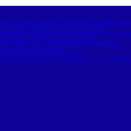
διές στο Carnayo Restaurant! Δύο μοναδικά live στο Alkyon Hotel 
ισμό! Στο νησί η Διευθύντρια Τουρισμού του Πριγκιπάτου
 Βρετανίας έκανε τα ψώνια του σε σούπερ μάρκετ & χαιρετούσε το
στικό όραμα» – Η μαρτυρία που συγκινεί πιστούς
– Κατασχέθηκαν προστατευόμενα κοράλλια αξίας 800.000 ευρώ
κη ή τον Άγιο Σάββα του Αχιλλέως!
κό φακέλωμα χωρίς διαφάνεια & απαντήσεις»
τικά καρκίνου τον χρόνο – Η περιοχή δεν μπορεί να μείνει χωρίς Ογ