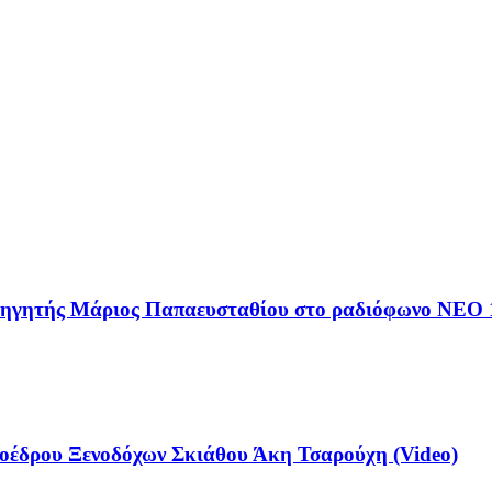
αθηγητής Μάριος Παπαευσταθίου στο ραδιόφωνο NEO 
έδρου Ξενοδόχων Σκιάθου Άκη Τσαρούχη (Video)