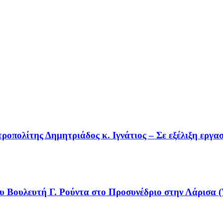
οπολίτης Δημητριάδος κ. Ιγνάτιος – Σε εξέλιξη εργα
υ Βουλευτή Γ. Ρούντα στο Προσυνέδριο στην Λάρισα (