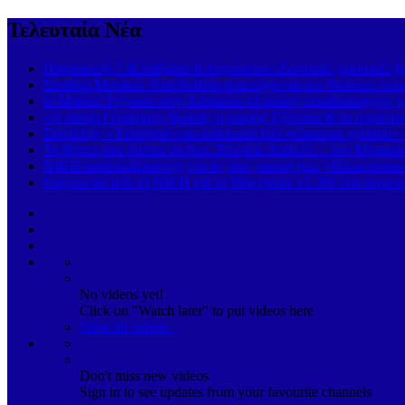
Τελευταία Νέα
Παρασκευή 7 & Σάββατο 8 Αυγούστου: Ζωντανές μουσικές βρα
Σκιάθος-Μονακό: Νέα διεθνής συμμαχία για τον βιώσιμο τουρ
Ο Μπόρις Τζόνσον στην Κάρυστο: Ο πρώην πρωθυπουργός της
«Ο πατήρ Γεράσιμος Φωκάς, ο μικρός Τζόσουα & το συγκλονι
Σκόπελος: «Χτύπημα» στο κύκλωμα του «κόκκινου χρυσού» 
Το βίντεο που πρέπει να δεις, Έλληνα: Διάλεξε… τον Μηταρά
ΝΙΚΗ κατά κυβέρνησης για τις νέες ταυτότητες: «Ηλεκτρονι
Καμπανάκι από τη ΝΙΚΗ για τη Μαγνησία: «1.300 νέα περιστα
No videos yet!
Click on "Watch later" to put videos here
View all videos
Don't miss new videos
Sign in to see updates from your favourite channels