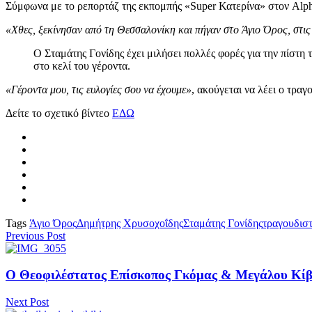
Σύμφωνα με το ρεπορτάζ της εκπομπής «Super Κατερίνα» στον Alpha 
«Χθες, ξεκίνησαν από τη Θεσσαλονίκη και πήγαν στο Άγιο Όρος, στις
Ο Σταμάτης Γονίδης έχει μιλήσει πολλές φορές για την πίστη
στο κελί του γέροντα.
«Γέροντα μου, τις ευλογίες σου να έχουμε»
, ακούγεται να λέει ο τρα
Δείτε το σχετικό βίντεο
ΕΔΩ
Tags
Άγιο Όρος
Δημήτρης Χρυσοχοΐδης
Σταμάτης Γονίδης
τραγουδιστ
Previous Post
Ο Θεοφιλέστατος Επίσκοπος Γκόμας & Μεγάλου 
Next Post