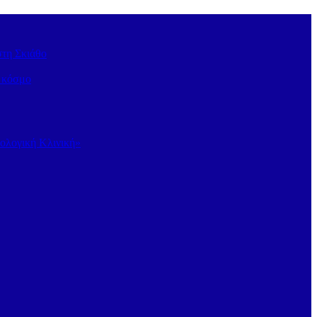
στη Σκιάθο
ν κόσμο
κολογική Κλινική»