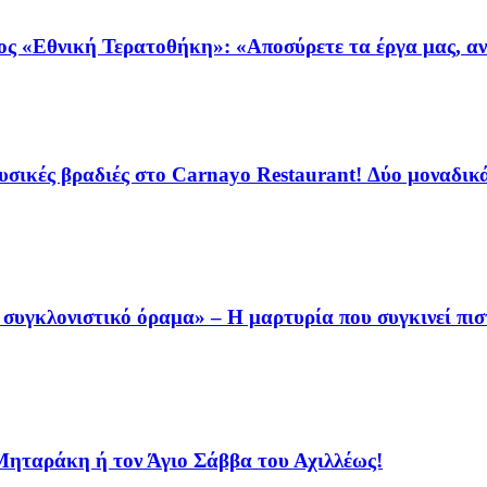
ος «Εθνική Τερατοθήκη»: «Αποσύρετε τα έργα μας, αν
ικές βραδιές στο Carnayo Restaurant! Δύο μοναδικά 
συγκλονιστικό όραμα» – Η μαρτυρία που συγκινεί πισ
 Μηταράκη ή τον Άγιο Σάββα του Αχιλλέως!