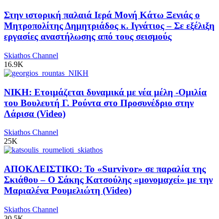
Στην ιστορική παλαιά Ιερά Μονή Κάτω Ξενιάς ο
Μητροπολίτης Δημητριάδος κ. Ιγνάτιος – Σε εξέλιξη
εργασίες αναστήλωσης από τους σεισμούς
Skiathos Channel
16.9K
ΝΙΚΗ: Ετοιμάζεται δυναμικά με νέα μέλη -Ομιλία
του Βουλευτή Γ. Ρούντα στο Προσυνέδριο στην
Λάρισα (Video)
Skiathos Channel
25K
ΑΠΟΚΛΕΙΣΤΙΚΟ: Το «Survivor» σε παραλία της
Σκιάθου – Ο Σάκης Κατσούλης «μονομαχεί» με την
Μαριαλένα Ρουμελιώτη (Video)
Skiathos Channel
30.5K