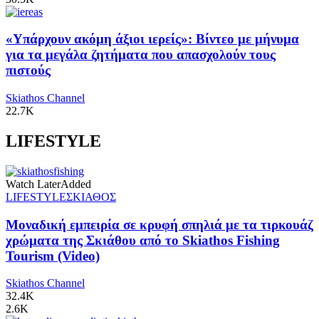
«Υπάρχουν ακόμη άξιοι ιερείς»: Βίντεο με μήνυμα
για τα μεγάλα ζητήματα που απασχολούν τους
πιστούς
Skiathos Channel
22.7K
LIFESTYLE
Watch Later
Added
LIFESTYLE
ΣΚΙΑΘΟΣ
Μοναδική εμπειρία σε κρυφή σπηλιά με τα τιρκουάζ
χρώματα της Σκιάθου από το Skiathos Fishing
Tourism (Video)
Skiathos Channel
32.4K
2.6K