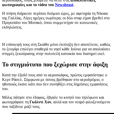
αεροσκάφος, όπως μπορείτε να δείτε στις
αποκλειστικές
φωτογραφίες και το video του
Newsbeast
.
Η πτήση διήρκεσε περίπου δυόμισι ώρες, με αφετηρία τη Νίκαια
της Γαλλίας. Λίγες ημέρες νωρίτερα, οι δύο σταρ είχαν βρεθεί στο
Πριγκιπάτο του Μονακό, όπου συμμετείχαν σε κοινωνικές
εκδηλώσεις.
Η επίσκεψή τους στη Σκιάθο μόνο έκπληξη δεν αποτέλεσε, καθώς
το ζευγάρι επιλέγει σταθερά το νησί κάθε Ιούνιο για να απολαύσει
στιγμές ξεκούρασης στην πολυτελή κατοικία που διατηρεί εκεί.
Το στιγμιότυπο που ξεχώρισε στην άφιξη
Κατά την έξοδό τους από το αεροσκάφος, πρώτος εμφανίστηκε ο
Κερτ Ράσελ. Σύμφωνα με όσους βρέθηκαν στο αεροδρόμιο, ο
ηθοποιός έκανε κάτι που δεν συνηθίζει στις δημόσιες εμφανίσεις
του.
Μόλις πάτησε στο έδαφος, έβγαλε το κινητό του τηλέφωνο και
φωτογράφισε τη
Γκόλντι Χον
, αλλά και τον νεαρό φιλοξενούμενο
που ταξίδευε μαζί τους.