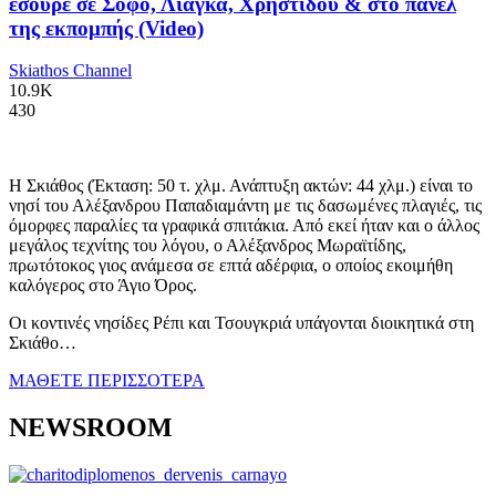
έσουρε σε Σοφό, Λιάγκα, Χρηστίδου & στο πάνελ
της εκπομπής (Video)
Skiathos Channel
10.9K
430
Η Σκιάθος (Έκταση: 50 τ. χλμ. Ανάπτυξη ακτών: 44 χλμ.) είναι το
νησί του Αλέξανδρου Παπαδιαμάντη με τις δασωμένες πλαγιές, τις
όμορφες παραλίες τα γραφικά σπιτάκια. Από εκεί ήταν και ο άλλος
μεγάλος τεχνίτης του λόγου, ο Αλέξανδρος Μωραϊτίδης,
πρωτότοκος γιος ανάμεσα σε επτά αδέρφια, ο οποίος εκοιμήθη
καλόγερος στο Άγιο Όρος.
Οι κοντινές νησίδες Ρέπι και Τσουγκριά υπάγονται διοικητικά στη
Σκιάθο…
ΜΑΘΕΤΕ ΠΕΡΙΣΣΟΤΕΡΑ
NEWSROOM