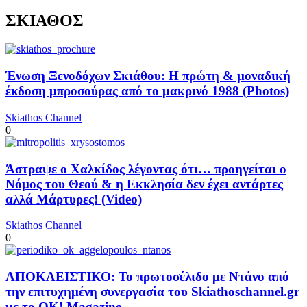
ΣΚΙΑΘΟΣ
Ένωση Ξενοδόχων Σκιάθου: Η πρώτη & μοναδική
έκδοση μπροσούρας από το μακρινό 1988 (Photos)
Skiathos Channel
0
Άστραψε ο Χαλκίδος λέγοντας ότι… προηγείται ο
Νόμος του Θεού & η Εκκλησία δεν έχει αντάρτες
αλλά Μάρτυρες! (Video)
Skiathos Channel
0
ΑΠΟΚΛΕΙΣΤΙΚΟ: Το πρωτοσέλιδο με Ντάνο από
την επιτυχημένη συνεργασία του Skiathoschannel.gr
με το OK! Magazine