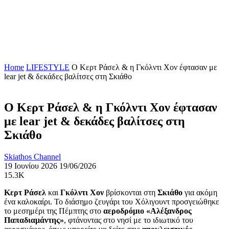
Home
LIFESTYLE
Ο Κερτ Ράσελ & η Γκόλντι Χον έφτασαν με
lear jet & δεκάδες βαλίτσες στη Σκιάθο
Ο Κερτ Ράσελ & η Γκόλντι Χον έφτασαν
με lear jet & δεκάδες βαλίτσες στη
Σκιάθο
Skiathos Channel
19 Ιουνίου 2026
19/06/2026
15.3K
Κερτ Ράσελ
και
Γκόλντι Χον
βρίσκονται στη
Σκιάθο
για ακόμη
ένα καλοκαίρι. Το διάσημο ζευγάρι του Χόλιγουντ προσγειώθηκε
το μεσημέρι της Πέμπτης στο
αεροδρόμιο «Αλέξανδρος
Παπαδιαμάντης»
, φτάνοντας στο νησί με το ιδιωτικό του