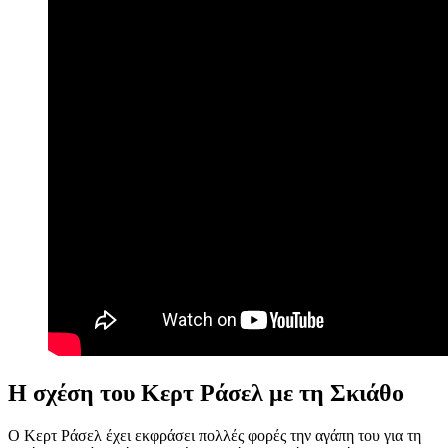
Η σχέση του Κερτ Ράσελ με τη Σκιάθο
Ο Κερτ Ράσελ έχει εκφράσει πολλές φορές την αγάπη του για τη