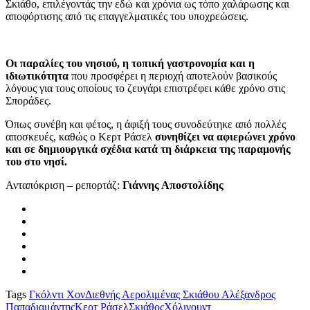
Σκιάθο, επιλέγοντάς την εδώ και χρόνια ως τόπο χαλάρωσης και
αποφόρτισης από τις επαγγελματικές του υποχρεώσεις.
Οι παραλίες του νησιού, η τοπική γαστρονομία και η
ιδιωτικότητα
που προσφέρει η περιοχή αποτελούν βασικούς
λόγους για τους οποίους το ζευγάρι επιστρέφει κάθε χρόνο στις
Σποράδες.
Όπως συνέβη και φέτος, η άφιξή τους συνοδεύτηκε από πολλές
αποσκευές, καθώς ο Κερτ Ράσελ
συνηθίζει να αφιερώνει χρόνο
και σε δημιουργικά σχέδια κατά τη διάρκεια της παραμονής
του στο νησί.
Ανταπόκριση – ρεπορτάζ:
Γιάννης Αποστολίδης
Tags
Γκόλντι Χον
Διεθνής Αερολιμένας Σκιάθου Αλέξανδρος
Παπαδιαμάντης
Κερτ Ράσελ
Σκιάθος
Χόλιγουντ