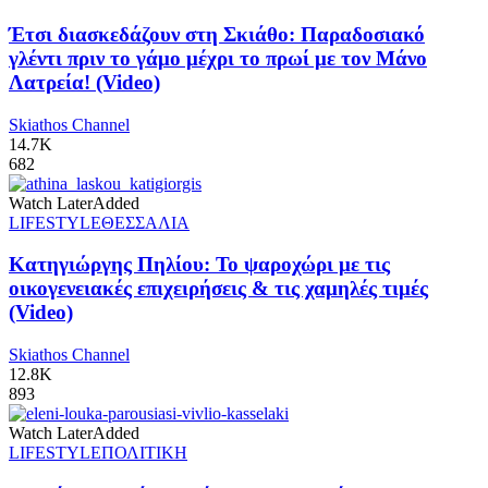
Έτσι διασκεδάζουν στη Σκιάθο: Παραδοσιακό
γλέντι πριν το γάμο μέχρι το πρωί με τον Μάνο
Λατρεία! (Video)
Skiathos Channel
14.7K
682
Watch Later
Added
LIFESTYLE
ΘΕΣΣΑΛΙΑ
Κατηγιώργης Πηλίου: Το ψαροχώρι με τις
οικογενειακές επιχειρήσεις & τις χαμηλές τιμές
(Video)
Skiathos Channel
12.8K
893
Watch Later
Added
LIFESTYLE
ΠΟΛΙΤΙΚΗ