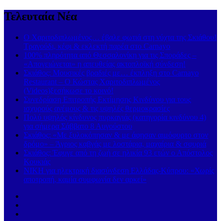
Τελευταία Νέα
Ο Χαριτοδιπλωμένος… έβαλε φωτιά στη νύχτα της Σκιάθου!
Τραγούδι, κέφι & εκλεκτή παρέα στο Carnayo
100% πληρότητα από Θεσσαλονίκη για τις Σποράδες –
«Απογειώνεται» η απευθείας ακτοπλοϊκή σύνδεση!
Σκιάθος: Μουσικές βραδιές με… έκπληξη στο Carnayo
Restaurant – Ο Κώστας Χαριτοδιπλωμένος
(Videos)ξεσήκωσε το κοινό!
Συνεδρίαση Επιτροπής Εκτίμησης Κινδύνου για τους
ισχυρούς ανέμους & τις υψηλές θερμοκρασίες
Πολύ υψηλός κίνδυνος πυρκαγιάς (κατηγορία κινδύνου 4)
για σήμερα Σάββατο 8 Αυγούστου
Σκιάθος: «Με ξυλοκόπησαν & με άφησαν αιμόφυρτο στον
δρόμο» – Άγριος καβγάς με λοστάρια, μαχαίρια & σφυριά
Σκιάθος: Έφυγε από τη ζωή σε ηλικία 93 ετών ο Απόστολος
Κουκιάς
ΝΙΚΗ για ηλεκτρική διασύνδεση Ελλάδας-Κύπρου: «Χωρίς
αποτροπή, καμία συμφωνία δεν αρκεί»