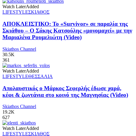
Watch Later
Added
LIFESTYLE
ΣΚΙΑΘΟΣ
ΑΠΟΚΛΕΙΣΤΙΚΟ: Το «Survivor» σε παραλία της
Σκιάθου – Ο Σάκης Κατσούλης «μονομαχεί» με την
Μαριαλένα Ρουμελιώτη (Video)
Skiathos Channel
30.5K
361
Watch Later
Added
LIFESTYLE
ΘΕΣΣΑΛΙΑ
Απολαυστικός ο Μάρκος Σεφερλής έδωσε χαρά,
κέφι & ζωντάνια στο κοινό της Μαγνησίας (Video)
Skiathos Channel
19.2K
627
Watch Later
Added
LIFESTYLE
ΣΚΙΑΘΟΣ