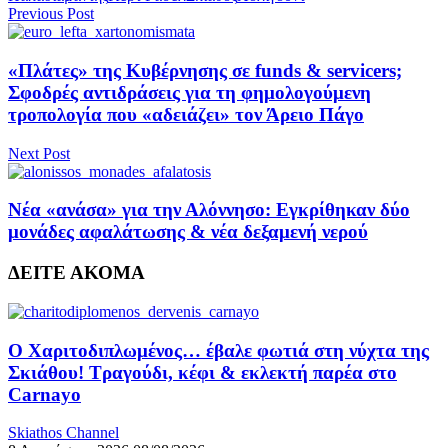
Previous Post
«Πλάτες» της Κυβέρνησης σε funds & servicers;
Σφοδρές αντιδράσεις για τη φημολογούμενη
τροπολογία που «αδειάζει» τον Άρειο Πάγο
Next Post
Νέα «ανάσα» για την Αλόννησο: Εγκρίθηκαν δύο
μονάδες αφαλάτωσης & νέα δεξαμενή νερού
ΔΕΙΤΕ ΑΚΟΜΑ
Ο Χαριτοδιπλωμένος… έβαλε φωτιά στη νύχτα της
Σκιάθου! Τραγούδι, κέφι & εκλεκτή παρέα στο
Carnayo
Skiathos Channel