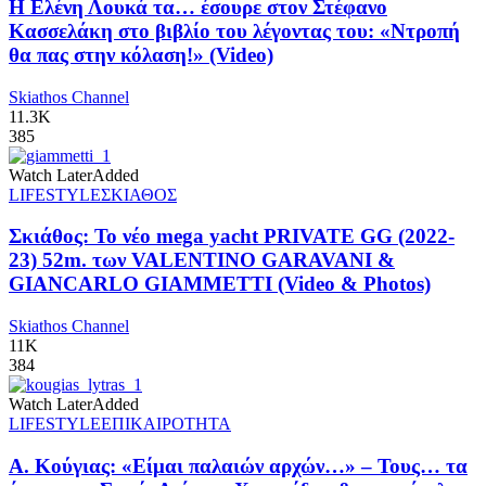
Η Ελένη Λουκά τα… έσουρε στον Στέφανο
Κασσελάκη στο βιβλίο του λέγοντας του: «Ντροπή
θα πας στην κόλαση!» (Video)
Skiathos Channel
11.3K
385
Watch Later
Added
LIFESTYLE
ΣΚΙΑΘΟΣ
Σκιάθος: Το νέο mega yacht PRIVATE GG (2022-
23) 52m. των VALENTINO GARAVANI &
GIANCARLO GIAMMETTI (Video & Photos)
Skiathos Channel
11K
384
Watch Later
Added
LIFESTYLE
ΕΠΙΚΑΙΡΟΤΗΤΑ
Α. Κούγιας: «Είμαι παλαιών αρχών…» – Τους… τα