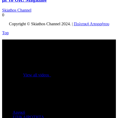
Skiathos Channel
0
Copyright © Skiathos Channel 2024. |
Πολιτική Απορρήτου
Top
No videos yet!
Click on "Watch later" to put videos here
View all videos
Don't miss new videos
Sign in to see updates from your favourite channels
Αρχική
ΕΠΙΚΑΙΡΟΤΗΤΑ