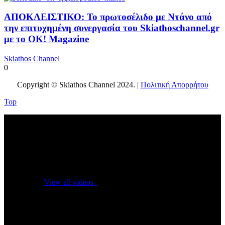
ΑΠΟΚΛΕΙΣΤΙΚΟ: Το πρωτοσέλιδο με Ντάνο από
την επιτυχημένη συνεργασία του Skiathoschannel.gr
με το OK! Magazine
Skiathos Channel
0
Copyright © Skiathos Channel 2024. |
Πολιτική Απορρήτου
Top
No videos yet!
Click on "Watch later" to put videos here
View all videos
Don't miss new videos
Sign in to see updates from your favourite channels