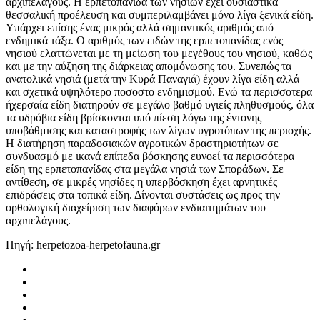
αρχιπελάγους. Η ερπετοπανίδα των νησιών έχει ουσιαστικά
θεσσαλική προέλευση και συμπεριλαμβάνει μόνο λίγα ξενικά είδη.
Υπάρχει επίσης ένας μικρός αλλά σημαντικός αριθμός από
ενδημικά τάξα. Ο αριθμός των ειδών της ερπετοπανίδας ενός
νησιού ελαττώνεται με τη μείωση του μεγέθους του νησιού, καθώς
και με την αύξηση της διάρκειας απομόνωσης του. Συνεπώς τα
ανατολικά νησιά (μετά την Κυρά Παναγιά) έχουν λίγα είδη αλλά
και σχετικά υψηλότερο ποσοστο ενδημισμού. Ενώ τα περισσοτερα
ήχερσαία είδη διατηρούν σε μεγάλο βαθμό υγιείς πληθυσμούς, όλα
τα υδρόβια είδη βρίσκονται υπό πίεση λόγω της έντονης
υποβάθμισης και καταστροφής των λίγων υγροτόπων της περιοχής.
Η διατήρηση παραδοσιακών αγροτικών δραστηριοτήτων σε
συνδυασμό με ικανά επίπεδα βόσκησης ευνοεί τα περισσότερα
είδη της ερπετοπανίδας στα μεγάλα νησιά των Σποράδων. Σε
αντίθεση, σε μικρές νησίδες η υπερβόσκηση έχει αρνητικές
επιδράσεις στα τοπικά είδη. Δίνονται συστάσεις ως προς την
ορθολογική διαχείριση των διαφόρων ενδιαιτημάτων του
αρχιπελάγους.
Πηγή: herpetozoa-herpetofauna.gr