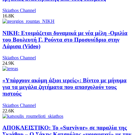
Skiathos Channel
16.8K
ΝΙΚΗ: Ετοιμάζεται δυναμικά με νέα μέλη -Ομιλία
του Βουλευτή Γ. Ρούντα στο Προσυνέδριο στην
Λάρισα (Video)
Skiathos Channel
24.9K
«Υπάρχουν ακόμη άξιοι ιερείς»: Βίντεο με μήνυμα
για τα μεγάλα ζητήματα που απασχολούν τους
πιστούς
Skiathos Channel
22.6K
ΑΠΟΚΛΕΙΣΤΙΚΟ: Το «Survivor» σε παραλία της
Σκιάθου – Ο Σάκης Κατσούλης «μονομαχεί» με την