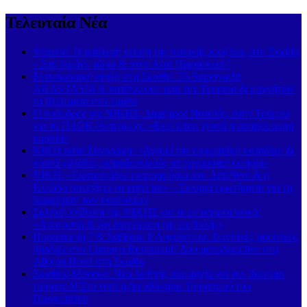
Τελευταία Νέα
Vesuvio: Η απόλυτη γεύση της ιταλικής κουζίνας στη Σκιάθο
– Στο λιμάνι, τώρα & στην Αγία Παρασκευή!
Εντυπωσιακή άφιξη στη Σκιάθο: Το Superyacht
ANASTASIA K κατέπλευσε από την Τουρκία & μαγνήτισε
τα βλέμματα στο λιμάνι
Ο πρόεδρος της ΝΙΚΗΣ, Δημήτρης Νατσιός, στην Τούμπα
για το ΠΑΟΚ-Άντερλεχτ: «Εκεί όπου χτυπά η ασπρόμαυρη
καρδιά»
ΝΙΚΗ κατά Ζαχαράκη: «Αγνοεί την ευρωπαϊκή καταδίκη &
κρατά χιλιάδες εκπαιδευτικούς σε εργασιακή ομηρία»
ΝΙΚΗ: «Εκατοντάδες εκατομμύρια στο AntiNero & η
Ελλάδα συνεχίζει να καίγεται» – Σκληρά ερωτήματα για τη
διαχείριση των κονδυλίων
Σκληρή επίθεση της ΝΙΚΗΣ για το μεταναστευτικό:
«Αποτροπή & όχι διαχείριση της εισβολής»
Παρασκευή 7 & Σάββατο 8 Αυγούστου: Ζωντανές μουσικές
βραδιές στο Carnayo Restaurant! Δύο μοναδικά live στο
Alkyon Hotel στη Σκιάθο
Σκιάθος-Μονακό: Νέα διεθνής συμμαχία για τον βιώσιμο
τουρισμό! Στο νησί η Διευθύντρια Τουρισμού του
Πριγκιπάτου