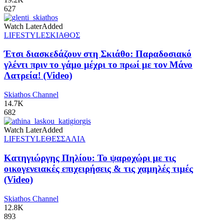
627
Watch Later
Added
LIFESTYLE
ΣΚΙΑΘΟΣ
Έτσι διασκεδάζουν στη Σκιάθο: Παραδοσιακό
γλέντι πριν το γάμο μέχρι το πρωί με τον Μάνο
Λατρεία! (Video)
Skiathos Channel
14.7K
682
Watch Later
Added
LIFESTYLE
ΘΕΣΣΑΛΙΑ
Κατηγιώργης Πηλίου: Το ψαροχώρι με τις
οικογενειακές επιχειρήσεις & τις χαμηλές τιμές
(Video)
Skiathos Channel
12.8K
893