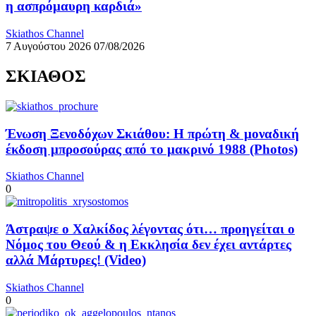
η ασπρόμαυρη καρδιά»
Skiathos Channel
7 Αυγούστου 2026
07/08/2026
ΣΚΙΑΘΟΣ
Ένωση Ξενοδόχων Σκιάθου: Η πρώτη & μοναδική
έκδοση μπροσούρας από το μακρινό 1988 (Photos)
Skiathos Channel
0
Άστραψε ο Χαλκίδος λέγοντας ότι… προηγείται ο
Νόμος του Θεού & η Εκκλησία δεν έχει αντάρτες
αλλά Μάρτυρες! (Video)
Skiathos Channel
0