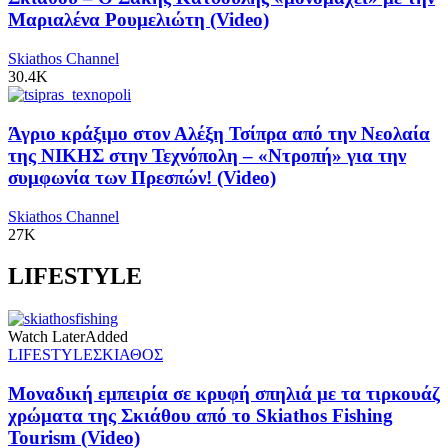
Μαριαλένα Ρουμελιώτη (Video)
Skiathos Channel
30.4K
Άγριο κράξιμο στον Αλέξη Τσίπρα από την Νεολαία
της ΝΙΚΗΣ στην Τεχνόπολη – «Ντροπή» για την
συμφωνία των Πρεσπών! (Video)
Skiathos Channel
27K
LIFESTYLE
Watch Later
Added
LIFESTYLE
ΣΚΙΑΘΟΣ
Μοναδική εμπειρία σε κρυφή σπηλιά με τα τιρκουάζ
χρώματα της Σκιάθου από το Skiathos Fishing
Tourism (Video)