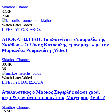
Skiathos Channel
32.3K
2.6K
Watch Later
Added
LIFESTYLE
ΣΚΙΑΘΟΣ
ΑΠΟΚΛΕΙΣΤΙΚΟ: Το «Survivor» σε παραλία της
Σκιάθου – Ο Σάκης Κατσούλης «μονομαχεί» με την
Μαριαλένα Ρουμελιώτη (Video)
Skiathos Channel
30.4K
361
Watch Later
Added
LIFESTYLE
ΘΕΣΣΑΛΙΑ
Απολαυστικός ο Μάρκος Σεφερλής έδωσε χαρά,
κέφι & ζωντάνια στο κοινό της Μαγνησίας (Video)
Skiathos Channel
19.2K