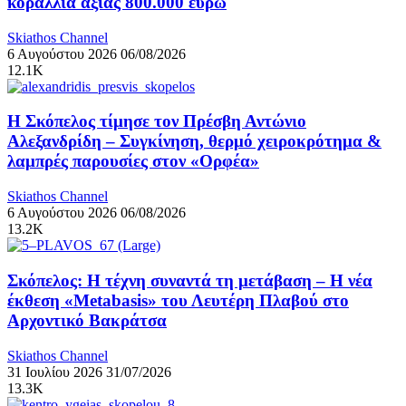
κοράλλια αξίας 800.000 ευρώ
Skiathos Channel
6 Αυγούστου 2026
06/08/2026
12.1K
Η Σκόπελος τίμησε τον Πρέσβη Αντώνιο
Αλεξανδρίδη – Συγκίνηση, θερμό χειροκρότημα &
λαμπρές παρουσίες στον «Ορφέα»
Skiathos Channel
6 Αυγούστου 2026
06/08/2026
13.2K
Σκόπελος: Η τέχνη συναντά τη μετάβαση – Η νέα
έκθεση «Metabasis» του Λευτέρη Πλαβού στο
Αρχοντικό Βακράτσα
Skiathos Channel
31 Ιουλίου 2026
31/07/2026
13.3K