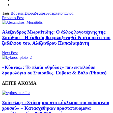
Tags
Βόρειες Σποράδες
έρευνα
ερπετοπανίδα
Previous Post
Αλέξανδρος Μωραϊτίδης: Ο άλλος λογοτέχνης της
Σκιάθου – Η έκθεση θα φιλοξενηθεί & στο σπίτι του
ξαδέλφου του, Αλέξανδρου Παπαδιαμάντη
Next Post
«Κύκνος»: Το πλοίο «θρύλος» που εκτελούσε
δρομολόγια σε Σποράδες, Εύβοια & Βόλο (Photos)
ΔΕΙΤΕ ΑΚΟΜΑ
Σκόπελος: «Χτύπημα» στο κύκλωμα του «κόκκινου
χρυσού» – Κατασχέθηκαν προστατευόμενα