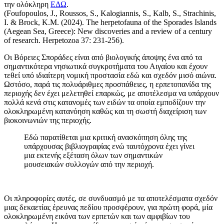
την ολόκληρη
ΕΔΩ
.
(Foufopoulos, J., Roussos, S., Kalogiannis, S., Kalb, S., Strachinis,
I. & Brock, K.M. (2024). The herpetofauna of the Sporades Islands
(Aegean Sea, Greece): New discoveries and a review of a century
of research. Herpetozoa 37: 231-256).
Οι Βόρειες Σποράδες είναι από βιολογικής άποψης ένα από τα
σημαντικότερα νησιωτικά συγκροτήματα του Αιγαίου και έχουν
τεθεί υπό ιδιαίτερη νομική προστασία εδώ και σχεδόν μισό αιώνα.
Ωστόσο, παρά τις πολυάριθμες προσπάθειες, η ερπετοπανίδα της
περιοχής δεν έχει μελετηθεί επαρκώς, με αποτέλεσμα να υπάρχουν
πολλά κενά στις κατανομές των ειδών τα οποία εμποδίζουν την
ολοκληρωμένη κατανόηση καθώς και τη σωστή διαχείριση των
βιοκοινωνιών της περιοχής.
Εδώ παρατίθεται μια κριτική ανασκόπηση όλης της
υπάρχουσας βιβλιογραφίας ενώ ταυτόχρονα έχει γίνει
μια εκτενής εξέταση όλων των σημαντικών
μουσειακών συλλογών από την περιοχή.
Οι πληροφορίες αυτές, σε συνδυασμό με τα αποτελέσματα σχεδόν
μιας δεκαετίας έρευνας πεδίου προσφέρουν, για πρώτη φορά, μία
ολοκληρωμένη εικόνα των ερπετών και των αμφιβίων του