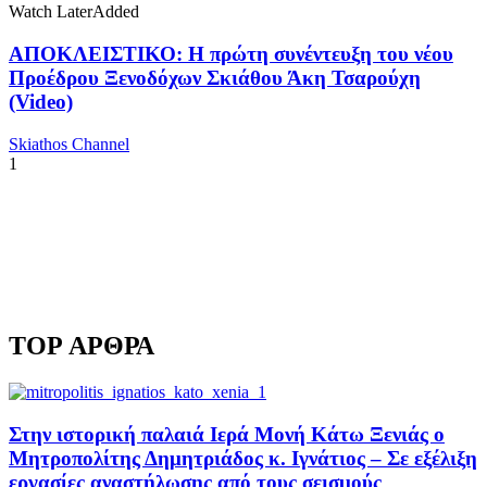
Watch Later
Added
ΑΠΟΚΛΕΙΣΤΙΚΟ: Η πρώτη συνέντευξη του νέου
Προέδρου Ξενοδόχων Σκιάθου Άκη Τσαρούχη
(Video)
Skiathos Channel
1
TOP ΑΡΘΡΑ
Στην ιστορική παλαιά Ιερά Μονή Κάτω Ξενιάς ο
Μητροπολίτης Δημητριάδος κ. Ιγνάτιος – Σε εξέλιξη
εργασίες αναστήλωσης από τους σεισμούς