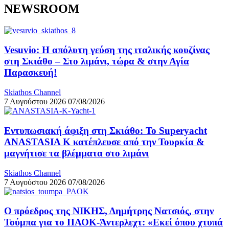
NEWSROOM
Vesuvio: Η απόλυτη γεύση της ιταλικής κουζίνας
στη Σκιάθο – Στο λιμάνι, τώρα & στην Αγία
Παρασκευή!
Skiathos Channel
7 Αυγούστου 2026
07/08/2026
Εντυπωσιακή άφιξη στη Σκιάθο: Το Superyacht
ANASTASIA K κατέπλευσε από την Τουρκία &
μαγνήτισε τα βλέμματα στο λιμάνι
Skiathos Channel
7 Αυγούστου 2026
07/08/2026
Ο πρόεδρος της ΝΙΚΗΣ, Δημήτρης Νατσιός, στην
Τούμπα για το ΠΑΟΚ-Άντερλεχτ: «Εκεί όπου χτυπά