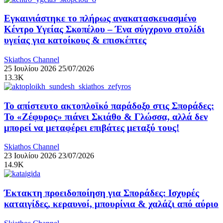
Εγκαινιάστηκε το πλήρως ανακατασκευασμένο
Κέντρο Υγείας Σκοπέλου – Ένα σύγχρονο στολίδι
υγείας για κατοίκους & επισκέπτες
Skiathos Channel
25 Ιουλίου 2026
25/07/2026
13.3K
Το απίστευτο ακτοπλοϊκό παράδοξο στις Σποράδες:
Το «Ζέφυρος» πιάνει Σκιάθο & Γλώσσα, αλλά δεν
μπορεί να μεταφέρει επιβάτες μεταξύ τους!
Skiathos Channel
23 Ιουλίου 2026
23/07/2026
14.9K
Έκτακτη προειδοποίηση για Σποράδες: Ισχυρές
καταιγίδες, κεραυνοί, μπουρίνια & χαλάζι από αύριο