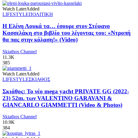
Watch Later
Added
LIFESTYLE
ΠΟΛΙΤΙΚΗ
Η Ελένη Λουκά τα… έσουρε στον Στέφανο
Κασσελάκη στο βιβλίο του λέγοντας του: «Ντροπή
θα πας στην κόλαση!» (Video)
Skiathos Channel
11.3K
385
Watch Later
Added
LIFESTYLE
ΣΚΙΑΘΟΣ
Σκιάθος: Το νέο mega yacht PRIVATE GG (2022-
23) 52m. των VALENTINO GARAVANI &
GIANCARLO GIAMMETTI (Video & Photos)
Skiathos Channel
10.9K
384