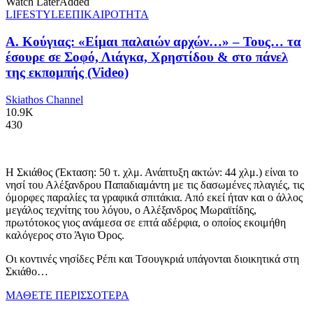
Watch Later
Added
LIFESTYLE
ΕΠΙΚΑΙΡΟΤΗΤΑ
Α. Κούγιας: «Είμαι παλαιών αρχών…» – Τους… τα
έσουρε σε Σοφό, Λιάγκα, Χρηστίδου & στο πάνελ
της εκπομπής (Video)
Skiathos Channel
10.9K
430
Η Σκιάθος (Έκταση: 50 τ. χλμ. Ανάπτυξη ακτών: 44 χλμ.) είναι το
νησί του Αλέξανδρου Παπαδιαμάντη με τις δασωμένες πλαγιές, τις
όμορφες παραλίες τα γραφικά σπιτάκια. Από εκεί ήταν και ο άλλος
μεγάλος τεχνίτης του λόγου, ο Αλέξανδρος Μωραϊτίδης,
πρωτότοκος γιος ανάμεσα σε επτά αδέρφια, ο οποίος εκοιμήθη
καλόγερος στο Άγιο Όρος.
Οι κοντινές νησίδες Ρέπι και Τσουγκριά υπάγονται διοικητικά στη
Σκιάθο…
ΜΑΘΕΤΕ ΠΕΡΙΣΣΟΤΕΡΑ