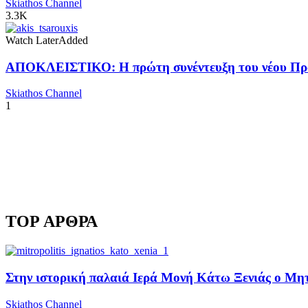
Skiathos Channel
3.3K
Watch Later
Added
ΑΠΟΚΛΕΙΣΤΙΚΟ: Η πρώτη συνέντευξη του νέου Προ
Skiathos Channel
1
TOP ΑΡΘΡΑ
Στην ιστορική παλαιά Ιερά Μονή Κάτω Ξενιάς ο Μητρ
Skiathos Channel