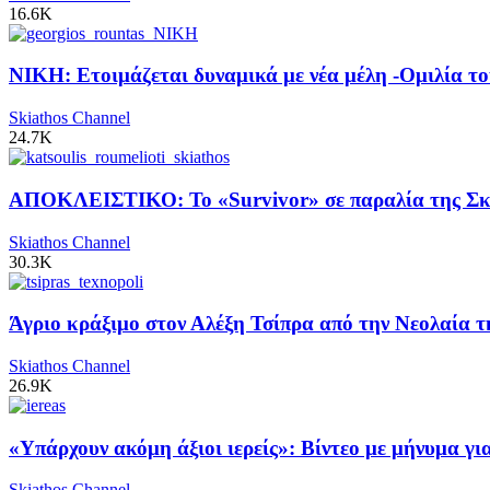
16.6K
ΝΙΚΗ: Ετοιμάζεται δυναμικά με νέα μέλη -Ομιλία το
Skiathos Channel
24.7K
ΑΠΟΚΛΕΙΣΤΙΚΟ: Το «Survivor» σε παραλία της Σκι
Skiathos Channel
30.3K
Άγριο κράξιμο στον Αλέξη Τσίπρα από την Νεολαία 
Skiathos Channel
26.9K
«Υπάρχουν ακόμη άξιοι ιερείς»: Βίντεο με μήνυμα γ
Skiathos Channel