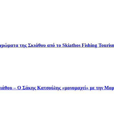
χρώματα της Σκιάθου από το Skiathos Fishing Tourism
άθου – Ο Σάκης Κατσούλης «μονομαχεί» με την Μαρι