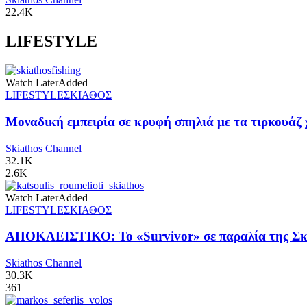
22.4K
LIFESTYLE
Watch Later
Added
LIFESTYLE
ΣΚΙΑΘΟΣ
Μοναδική εμπειρία σε κρυφή σπηλιά με τα τιρκουάζ 
Skiathos Channel
32.1K
2.6K
Watch Later
Added
LIFESTYLE
ΣΚΙΑΘΟΣ
ΑΠΟΚΛΕΙΣΤΙΚΟ: Το «Survivor» σε παραλία της Σκι
Skiathos Channel
30.3K
361