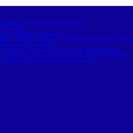
ς 49χρονος, στο Αυτόφωρο οι εμπλεκόμενοι
όν τον τόπο»
για την υπόθεση της Βρετανίδας
δας» – Σκληρή παρέμβαση για το μεταναστευτικό & αιχμές για την 
 αύριο Τετάρτη 05 Αυγούστου
 κόρη της – «Αν ο Θεός δεν υπάρχει, τότε όλα επιτρέπονται»
t «XASTERIA» του εφοπλιστή Νικόλα Λαιμού (Videos & Photos)
το Πήλιο: «Ο Λαύκος είναι ένας τόπος με ψυχή»