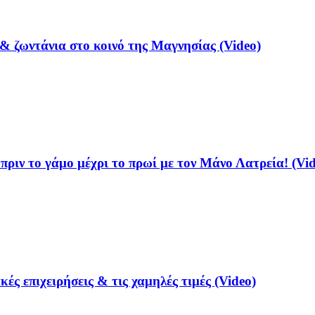
& ζωντάνια στο κοινό της Μαγνησίας (Video)
ριν το γάμο μέχρι το πρωί με τον Μάνο Λατρεία! (Vid
ές επιχειρήσεις & τις χαμηλές τιμές (Video)