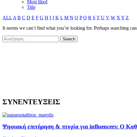
Most liked
Title
ALL
A
B
C
D
E
F
G
H
I
J
K
L
M
N
O
P
Q
R
S
T
U
V
W
X
Y
Z
It seems we can’t find what you’re looking for. Perhaps searching can
ΣΥΝΕΝΤΕΥΞΕΙΣ
Ψηφιακή επιτήρηση & πτυχία για influencers: Ο Κ