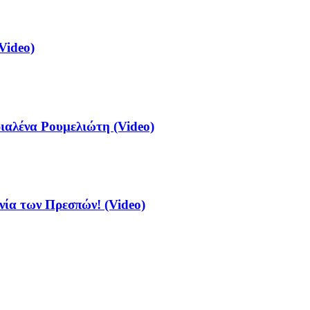
Video)
αλένα Ρουμελιώτη (Video)
νία των Πρεσπών! (Video)