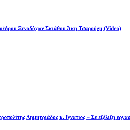
έδρου Ξενοδόχων Σκιάθου Άκη Τσαρούχη (Video)
οπολίτης Δημητριάδος κ. Ιγνάτιος – Σε εξέλιξη εργα