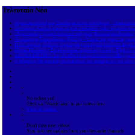
Τελευταία Νέα
Άγρια συμπλοκή στη Σκιάθο με πέντε συλλήψεις – Τραυματία
Ξέσπασμα Χαλκιά μπροστά στα αποκαΐδια: «Δεν αγαπούν αυτ
«Χριστιανός» ή επικοινωνιακό αφήγημα; Έντονες αντιδράσεις 
Αποκάλυψη Τσιμπιδάρου (ΝΙΚΗ): «Έπεσε στη φάκα της τσιμπί
Πολύ υψηλός κίνδυνος πυρκαγιάς (κατηγορία κινδύνου 4) για
Μαρία Μενούνος: Συγκλονιστικό προσκύνημα στην Τήνο με την
ΑΠΟΚΛΕΙΣΤΙΚΟ: Στη Σκιάθο το υπερπολυτελές sailing yach
Ο Μιχάλης Μητρούσης αποκαλύπτει τον αγαπημένο του τόπο σ
No videos yet!
Click on "Watch later" to put videos here
View all videos
Don't miss new videos
Sign in to see updates from your favourite channels