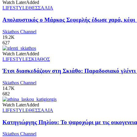
Watch Later
Added
LIFESTYLE
ΘΕΣΣΑΛΙΑ
Απολαυστικός ο Μάρκος Σεφερλής έδωσε χαρά, κέφι 
Skiathos Channel
19.2K
627
Watch Later
Added
LIFESTYLE
ΣΚΙΑΘΟΣ
Έτσι διασκεδάζουν στη Σκιάθο: Παραδοσιακό γλέντι π
Skiathos Channel
14.7K
682
Watch Later
Added
LIFESTYLE
ΘΕΣΣΑΛΙΑ
Κατηγιώργης Πηλίου: Το ψαροχώρι με τις οικογενειακ
Skiathos Channel