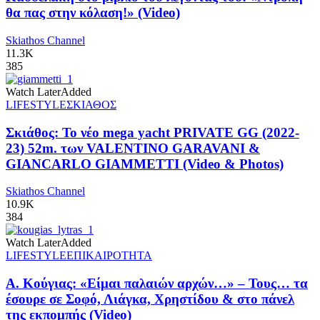
θα πας στην κόλαση!» (Video)
Skiathos Channel
11.3K
385
Watch Later
Added
LIFESTYLE
ΣΚΙΑΘΟΣ
Σκιάθος: Το νέο mega yacht PRIVATE GG (2022-
23) 52m. των VALENTINO GARAVANI &
GIANCARLO GIAMMETTI (Video & Photos)
Skiathos Channel
10.9K
384
Watch Later
Added
LIFESTYLE
ΕΠΙΚΑΙΡΟΤΗΤΑ
Α. Κούγιας: «Είμαι παλαιών αρχών…» – Τους… τα
έσουρε σε Σοφό, Λιάγκα, Χρηστίδου & στο πάνελ
της εκπομπής (Video)