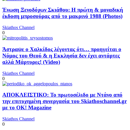
Ένωση Ξενοδόχων Σκιάθου: Η πρώτη & μοναδική
έκδοση μπροσούρας από το μακρινό 1988 (Photos)
Skiathos Channel
0
Άστραψε ο Χαλκίδος λέγοντας ότι… προηγείται ο
Νόμος του Θεού & η Εκκλησία δεν έχει αντάρτες
αλλά Μάρτυρες! (Video)
Skiathos Channel
0
ΑΠΟΚΛΕΙΣΤΙΚΟ: Το πρωτοσέλιδο με Ντάνο από
την επιτυχημένη συνεργασία του Skiathoschannel.gr
με το OK! Magazine
Skiathos Channel
0