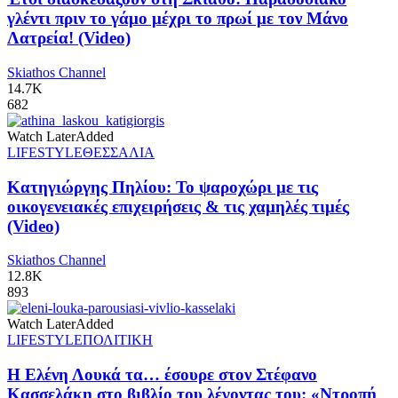
γλέντι πριν το γάμο μέχρι το πρωί με τον Μάνο
Λατρεία! (Video)
Skiathos Channel
14.7K
682
Watch Later
Added
LIFESTYLE
ΘΕΣΣΑΛΙΑ
Κατηγιώργης Πηλίου: Το ψαροχώρι με τις
οικογενειακές επιχειρήσεις & τις χαμηλές τιμές
(Video)
Skiathos Channel
12.8K
893
Watch Later
Added
LIFESTYLE
ΠΟΛΙΤΙΚΗ
Η Ελένη Λουκά τα… έσουρε στον Στέφανο
Κασσελάκη στο βιβλίο του λέγοντας του: «Ντροπή