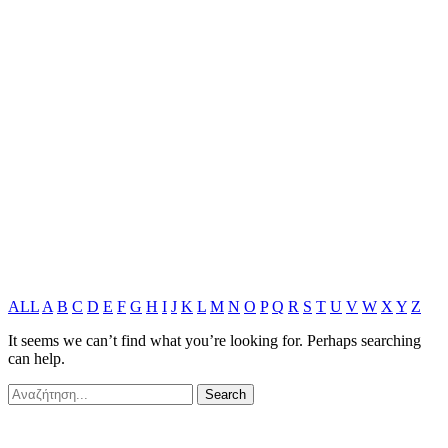
ALL
A
B
C
D
E
F
G
H
I
J
K
L
M
N
O
P
Q
R
S
T
U
V
W
X
Y
Z
It seems we can’t find what you’re looking for. Perhaps searching
can help.