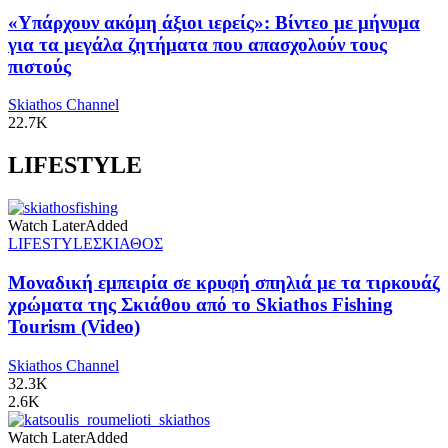
«Υπάρχουν ακόμη άξιοι ιερείς»: Βίντεο με μήνυμα
για τα μεγάλα ζητήματα που απασχολούν τους
πιστούς
Skiathos Channel
22.7K
LIFESTYLE
Watch Later
Added
LIFESTYLE
ΣΚΙΑΘΟΣ
Μοναδική εμπειρία σε κρυφή σπηλιά με τα τιρκουάζ
χρώματα της Σκιάθου από το Skiathos Fishing
Tourism (Video)
Skiathos Channel
32.3K
2.6K
Watch Later
Added