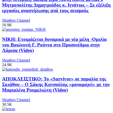
Μητροπολίτης Δημητριάδος κ. Ιγνάτιος – Σε εξέλιξη
εργασίες αναστήλωσης από τους σεισμούς
Skiathos Channel
16.9K
ΝΙΚΗ: Ετοιμάζεται δυναμικά με νέα μέλη -Ομιλία
του Βουλευτή Γ. Ρούντα στο Προσυνέδριο στην
Λάρισα (Video)
Skiathos Channel
24.9K
ΑΠΟΚΛΕΙΣΤΙΚΟ: Το «Survivor» σε παραλία της
Σκιάθου – Ο Σάκης Κατσούλης «μονομαχεί» με την
Μαριαλένα Ρουμελιώτη (Video)
Skiathos Channel
30.5K