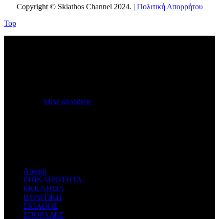
Copyright © Skiathos Channel 2024. |
Πολιτική Απορρήτου
Top
No videos yet!
Click on "Watch later" to put videos here
View all videos
Don't miss new videos
Sign in to see updates from your favourite channels
Αρχική
ΕΠΙΚΑΙΡΟΤΗΤΑ
ΕΚΚΛΗΣΙΑ
ΠΟΛΙΤΙΚΗ
ΣΚΙΑΘΟΣ
ΣΠΟΡΑΔΕΣ