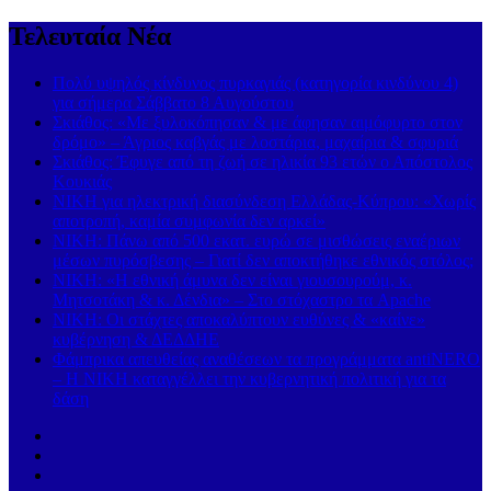
Τελευταία Νέα
Πολύ υψηλός κίνδυνος πυρκαγιάς (κατηγορία κινδύνου 4)
για σήμερα Σάββατο 8 Αυγούστου
Σκιάθος: «Με ξυλοκόπησαν & με άφησαν αιμόφυρτο στον
δρόμο» – Άγριος καβγάς με λοστάρια, μαχαίρια & σφυριά
Σκιάθος: Έφυγε από τη ζωή σε ηλικία 93 ετών ο Απόστολος
Κουκιάς
ΝΙΚΗ για ηλεκτρική διασύνδεση Ελλάδας-Κύπρου: «Χωρίς
αποτροπή, καμία συμφωνία δεν αρκεί»
ΝΙΚΗ: Πάνω από 500 εκατ. ευρώ σε μισθώσεις εναέριων
μέσων πυρόσβεσης – Γιατί δεν αποκτήθηκε εθνικός στόλος;
ΝΙΚΗ: «Η εθνική άμυνα δεν είναι γιουσουρούμ, κ.
Μητσοτάκη & κ. Δένδια» – Στο στόχαστρο τα Apache
ΝΙΚΗ: Οι στάχτες αποκαλύπτουν ευθύνες & «καίνε»
κυβέρνηση & ΔΕΔΔΗΕ
Φάμπρικα απευθείας αναθέσεων τα προγράμματα antiNERO
– Η ΝΙΚΗ καταγγέλλει την κυβερνητική πολιτική για τα
δάση