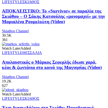
LIFESTYLE
ΣΚΙΑΘΟΣ
ΑΠΟΚΛΕΙΣΤΙΚΟ: Το «Survivor» σε παραλία της
Σκιάθου – Ο Σάκης Κατσούλης «μονομαχεί» με την
Μαριαλένα Ρουμελιώτη (Video)
Skiathos Channel
30.5K
361
Watch Later
Added
LIFESTYLE
ΘΕΣΣΑΛΙΑ
Απολαυστικός ο Μάρκος Σεφερλής έδωσε χαρά,
κέφι & ζωντάνια στο κοινό της Μαγνησίας (Video)
Skiathos Channel
19.2K
627
Watch Later
Added
LIFESTYLE
ΣΚΙΑΘΟΣ
Έτσι διασκεδάζουν στη Σκιάθο: Παραδοσιακό