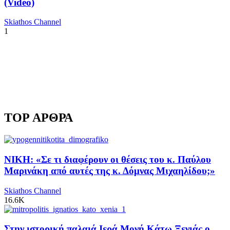
(Video)
Skiathos Channel
1
TOP ΑΡΘΡΑ
ΝΙΚΗ: «Σε τι διαφέρουν οι θέσεις του κ. Παύλου
Μαρινάκη από αυτές της κ. Δόμνας Μιχαηλίδου;»
Skiathos Channel
16.6K
Στην ιστορική παλαιά Ιερά Μονή Κάτω Ξενιάς ο