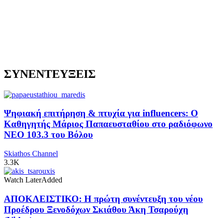
ΣΥΝΕΝΤΕΥΞΕΙΣ
Ψηφιακή επιτήρηση & πτυχία για influencers: Ο
Καθηγητής Μάριος Παπαευσταθίου στο ραδιόφωνο
NEO 103.3 του Βόλου
Skiathos Channel
3.3K
Watch Later
Added
ΑΠΟΚΛΕΙΣΤΙΚΟ: Η πρώτη συνέντευξη του νέου
Προέδρου Ξενοδόχων Σκιάθου Άκη Τσαρούχη