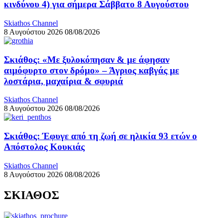
κινδύνου 4) για σήμερα Σάββατο 8 Αυγούστου
Skiathos Channel
8 Αυγούστου 2026
08/08/2026
Σκιάθος: «Με ξυλοκόπησαν & με άφησαν
αιμόφυρτο στον δρόμο» – Άγριος καβγάς με
λοστάρια, μαχαίρια & σφυριά
Skiathos Channel
8 Αυγούστου 2026
08/08/2026
Σκιάθος: Έφυγε από τη ζωή σε ηλικία 93 ετών ο
Απόστολος Κουκιάς
Skiathos Channel
8 Αυγούστου 2026
08/08/2026
ΣΚΙΑΘΟΣ