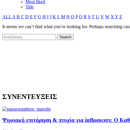
Most liked
Title
ALL
A
B
C
D
E
F
G
H
I
J
K
L
M
N
O
P
Q
R
S
T
U
V
W
X
Y
Z
It seems we can’t find what you’re looking for. Perhaps searching can
ΣΥΝΕΝΤΕΥΞΕΙΣ
Ψηφιακή επιτήρηση & πτυχία για influencers: Ο Κ