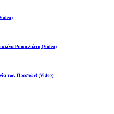
Video)
αλένα Ρουμελιώτη (Video)
νία των Πρεσπών! (Video)