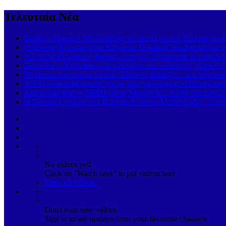
Τελευταία Νέα
Σκιάθος-Μονακό: Νέα διεθνής συμμαχία για τον βιώσιμο τουρ
Ο Μπόρις Τζόνσον στην Κάρυστο: Ο πρώην πρωθυπουργός της
«Ο πατήρ Γεράσιμος Φωκάς, ο μικρός Τζόσουα & το συγκλονι
Σκόπελος: «Χτύπημα» στο κύκλωμα του «κόκκινου χρυσού» 
Το βίντεο που πρέπει να δεις, Έλληνα: Διάλεξε… τον Μηταρά
ΝΙΚΗ κατά κυβέρνησης για τις νέες ταυτότητες: «Ηλεκτρονι
Καμπανάκι από τη ΝΙΚΗ για τη Μαγνησία: «1.300 νέα περιστα
Η Σκόπελος τίμησε τον Πρέσβη Αντώνιο Αλεξανδρίδη – Συγκ
No videos yet!
Click on "Watch later" to put videos here
View all videos
Don't miss new videos
Sign in to see updates from your favourite channels