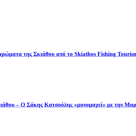
χρώματα της Σκιάθου από το Skiathos Fishing Tourism
άθου – Ο Σάκης Κατσούλης «μονομαχεί» με την Μαρι