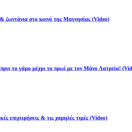
& ζωντάνια στο κοινό της Μαγνησίας (Video)
ριν το γάμο μέχρι το πρωί με τον Μάνο Λατρεία! (Vid
ές επιχειρήσεις & τις χαμηλές τιμές (Video)