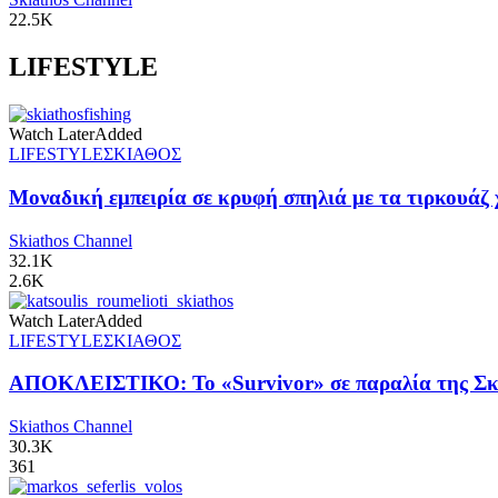
22.5K
LIFESTYLE
Watch Later
Added
LIFESTYLE
ΣΚΙΑΘΟΣ
Μοναδική εμπειρία σε κρυφή σπηλιά με τα τιρκουάζ 
Skiathos Channel
32.1K
2.6K
Watch Later
Added
LIFESTYLE
ΣΚΙΑΘΟΣ
ΑΠΟΚΛΕΙΣΤΙΚΟ: Το «Survivor» σε παραλία της Σκι
Skiathos Channel
30.3K
361