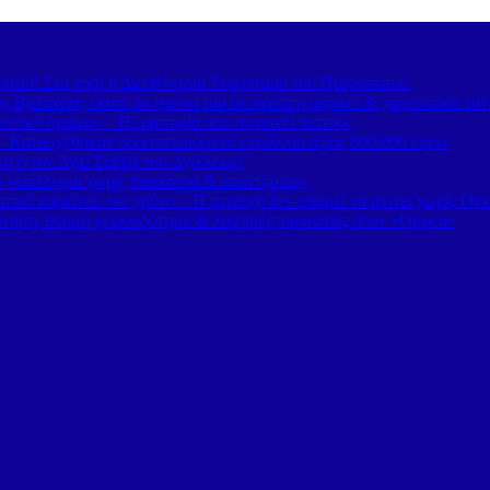
ισμό! Στο νησί η Διευθύντρια Τουρισμού του Πριγκιπάτου
 Βρετανίας έκανε τα ψώνια του σε σούπερ μάρκετ & χαιρετούσε το
στικό όραμα» – Η μαρτυρία που συγκινεί πιστούς
– Κατασχέθηκαν προστατευόμενα κοράλλια αξίας 800.000 ευρώ
κη ή τον Άγιο Σάββα του Αχιλλέως!
κό φακέλωμα χωρίς διαφάνεια & απαντήσεις»
τικά καρκίνου τον χρόνο – Η περιοχή δεν μπορεί να μείνει χωρίς Ογ
ίνηση, θερμό χειροκρότημα & λαμπρές παρουσίες στον «Ορφέα»