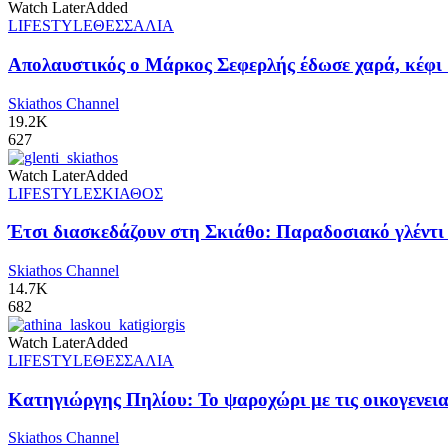
Watch Later
Added
LIFESTYLE
ΘΕΣΣΑΛΙΑ
Απολαυστικός ο Μάρκος Σεφερλής έδωσε χαρά, κέφι 
Skiathos Channel
19.2K
627
Watch Later
Added
LIFESTYLE
ΣΚΙΑΘΟΣ
Έτσι διασκεδάζουν στη Σκιάθο: Παραδοσιακό γλέντι π
Skiathos Channel
14.7K
682
Watch Later
Added
LIFESTYLE
ΘΕΣΣΑΛΙΑ
Κατηγιώργης Πηλίου: Το ψαροχώρι με τις οικογενειακ
Skiathos Channel