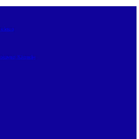
ν κόσμο
κολογική Κλινική»