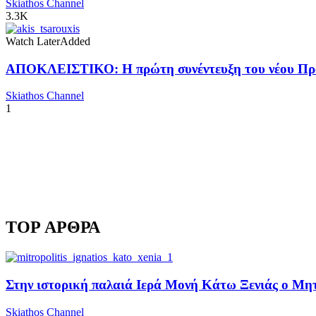
Skiathos Channel
3.3K
Watch Later
Added
ΑΠΟΚΛΕΙΣΤΙΚΟ: Η πρώτη συνέντευξη του νέου Προ
Skiathos Channel
1
TOP ΑΡΘΡΑ
Στην ιστορική παλαιά Ιερά Μονή Κάτω Ξενιάς ο Μητρ
Skiathos Channel