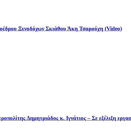
έδρου Ξενοδόχων Σκιάθου Άκη Τσαρούχη (Video)
οπολίτης Δημητριάδος κ. Ιγνάτιος – Σε εξέλιξη εργα