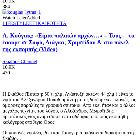
10.9K
384
Watch Later
Added
LIFESTYLE
ΕΠΙΚΑΙΡΟΤΗΤΑ
Α. Κούγιας: «Είμαι παλαιών αρχών…» – Τους… τα
έσουρε σε Σοφό, Λιάγκα, Χρηστίδου & στο πάνελ
της εκπομπής (Video)
Skiathos Channel
10.9K
430
Η Σκιάθος (Έκταση: 50 τ. χλμ. Ανάπτυξη ακτών: 44 χλμ.) είναι το
νησί του Αλέξανδρου Παπαδιαμάντη με τις δασωμένες πλαγιές, τις
όμορφες παραλίες τα γραφικά σπιτάκια. Από εκεί ήταν και ο άλλος
μεγάλος τεχνίτης του λόγου, ο Αλέξανδρος Μωραϊτίδης,
πρωτότοκος γιος ανάμεσα σε επτά αδέρφια, ο οποίος εκοιμήθη
καλόγερος στο Άγιο Όρος.
Οι κοντινές νησίδες Ρέπι και Τσουγκριά υπάγονται διοικητικά στη
Σκιάθο…