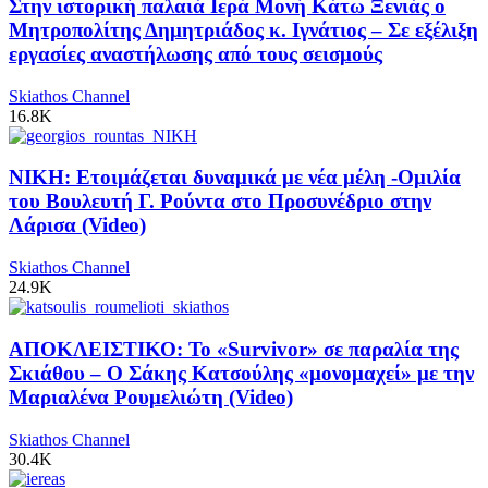
Στην ιστορική παλαιά Ιερά Μονή Κάτω Ξενιάς ο
Μητροπολίτης Δημητριάδος κ. Ιγνάτιος – Σε εξέλιξη
εργασίες αναστήλωσης από τους σεισμούς
Skiathos Channel
16.8K
ΝΙΚΗ: Ετοιμάζεται δυναμικά με νέα μέλη -Ομιλία
του Βουλευτή Γ. Ρούντα στο Προσυνέδριο στην
Λάρισα (Video)
Skiathos Channel
24.9K
ΑΠΟΚΛΕΙΣΤΙΚΟ: Το «Survivor» σε παραλία της
Σκιάθου – Ο Σάκης Κατσούλης «μονομαχεί» με την
Μαριαλένα Ρουμελιώτη (Video)
Skiathos Channel
30.4K