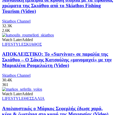
χρώματα της Σκιάθου από το Skiathos Fishing
Tourism (Video)
Skiathos Channel
32.3K
2.6K
Watch Later
Added
LIFESTYLE
ΣΚΙΑΘΟΣ
ΑΠΟΚΛΕΙΣΤΙΚΟ: Το «Survivor» σε παραλία της
Σκιάθου – Ο Σάκης Κατσούλης «μονομαχεί» με την
Μαριαλένα Ρουμελιώτη (Video)
Skiathos Channel
30.4K
361
Watch Later
Added
LIFESTYLE
ΘΕΣΣΑΛΙΑ
Απολαυστικός ο Μάρκος Σεφερλής έδωσε χαρά,
κέφι & ζωντάνια στο κοινό της Μαγνησίας (Video)