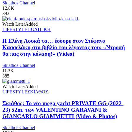
Skiathos Channel
12.8K
893
Watch Later
Added
LIFESTYLE
ΠΟΛΙΤΙΚΗ
Η Ελένη Λουκά τα… έσουρε στον Στέφανο
Κασσελάκη στο βιβλίο του λέγοντας του: «Ντροπή
θα πας στην κόλαση!» (Video)
Skiathos Channel
11.3K
385
Watch Later
Added
LIFESTYLE
ΣΚΙΑΘΟΣ
Σκιάθος: Το νέο mega yacht PRIVATE GG (2022-
23) 52m. των VALENTINO GARAVANI &
GIANCARLO GIAMMETTI (Video & Photos)
Skiathos Channel