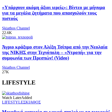
«Υπάρχουν ακόμη άξιοι ιερείς»: Βίντεο με μήνυμα
για τα μεγάλα ζητήματα που απασχολούν τους
πιστούς
Skiathos Channel
22.6K
Άγριο κράξιμο στον Αλέξη Τσίπρα από την Νεολαία
της ΝΙΚΗΣ στην Τεχνόπολη – «Ντροπή» για την
συμφωνία των Πρεσπών! (Video)
Skiathos Channel
27K
LIFESTYLE
Watch Later
Added
LIFESTYLE
ΣΚΙΑΘΟΣ
Μοναδική εμπειρία σε κρυφή σπηλιά με τα τιρκουάζ