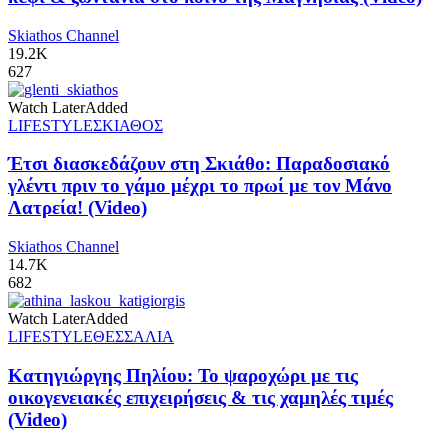
Skiathos Channel
19.2K
627
Watch Later
Added
LIFESTYLE
ΣΚΙΑΘΟΣ
Έτσι διασκεδάζουν στη Σκιάθο: Παραδοσιακό
γλέντι πριν το γάμο μέχρι το πρωί με τον Μάνο
Λατρεία! (Video)
Skiathos Channel
14.7K
682
Watch Later
Added
LIFESTYLE
ΘΕΣΣΑΛΙΑ
Κατηγιώργης Πηλίου: Το ψαροχώρι με τις
οικογενειακές επιχειρήσεις & τις χαμηλές τιμές
(Video)