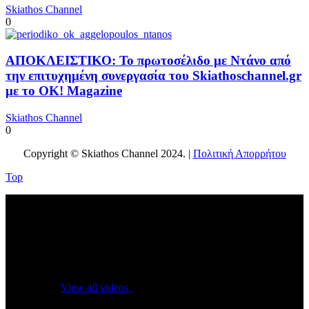
Skiathos Channel
0
ΑΠΟΚΛΕΙΣΤΙΚΟ: Το πρωτοσέλιδο με Ντάνο από
την επιτυχημένη συνεργασία του Skiathoschannel.gr
με το OK! Magazine
Skiathos Channel
0
Copyright © Skiathos Channel 2024. |
Πολιτική Απορρήτου
Top
No videos yet!
Click on "Watch later" to put videos here
View all videos