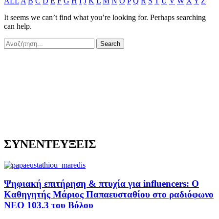
ALL
A
B
C
D
E
F
G
H
I
J
K
L
M
N
O
P
Q
R
S
T
U
V
W
X
Y
Z
It seems we can’t find what you’re looking for. Perhaps searching
can help.
ΣΥΝΕΝΤΕΥΞΕΙΣ
Ψηφιακή επιτήρηση & πτυχία για influencers: Ο
Καθηγητής Μάριος Παπαευσταθίου στο ραδιόφωνο
NEO 103.3 του Βόλου