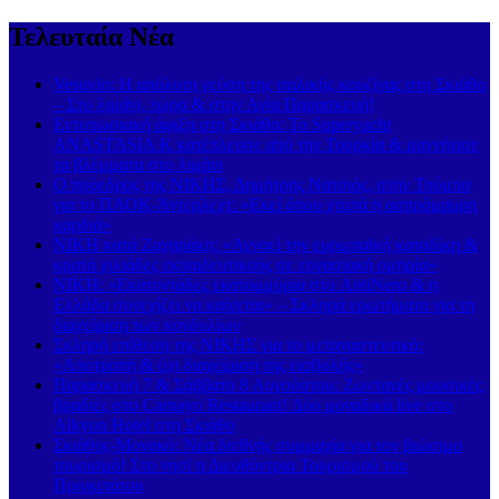
Τελευταία Νέα
Vesuvio: Η απόλυτη γεύση της ιταλικής κουζίνας στη Σκιάθο
– Στο λιμάνι, τώρα & στην Αγία Παρασκευή!
Εντυπωσιακή άφιξη στη Σκιάθο: Το Superyacht
ANASTASIA K κατέπλευσε από την Τουρκία & μαγνήτισε
τα βλέμματα στο λιμάνι
Ο πρόεδρος της ΝΙΚΗΣ, Δημήτρης Νατσιός, στην Τούμπα
για το ΠΑΟΚ-Άντερλεχτ: «Εκεί όπου χτυπά η ασπρόμαυρη
καρδιά»
ΝΙΚΗ κατά Ζαχαράκη: «Αγνοεί την ευρωπαϊκή καταδίκη &
κρατά χιλιάδες εκπαιδευτικούς σε εργασιακή ομηρία»
ΝΙΚΗ: «Εκατοντάδες εκατομμύρια στο AntiNero & η
Ελλάδα συνεχίζει να καίγεται» – Σκληρά ερωτήματα για τη
διαχείριση των κονδυλίων
Σκληρή επίθεση της ΝΙΚΗΣ για το μεταναστευτικό:
«Αποτροπή & όχι διαχείριση της εισβολής»
Παρασκευή 7 & Σάββατο 8 Αυγούστου: Ζωντανές μουσικές
βραδιές στο Carnayo Restaurant! Δύο μοναδικά live στο
Alkyon Hotel στη Σκιάθο
Σκιάθος-Μονακό: Νέα διεθνής συμμαχία για τον βιώσιμο
τουρισμό! Στο νησί η Διευθύντρια Τουρισμού του
Πριγκιπάτου