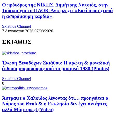
Ο πρόεδρος της ΝΙΚΗΣ, Δημήτρης Νατσιός, στην
Τούμπα για το ΠΑΟΚ-Άντερλεχτ: «Εκεί όπου χτυπά
η ασπρόμαυρη καρδιά»
Skiathos Channel
7 Αυγούστου 2026
07/08/2026
ΣΚΙΑΘΟΣ
Ένωση Ξενοδόχων Σκιάθου: Η πρώτη & μοναδική
έκδοση μπροσούρας από το μακρινό 1988 (Photos)
Skiathos Channel
0
Άστραψε ο Χαλκίδος λέγοντας ότι… προηγείται ο
Νόμος του Θεού & η Εκκλησία δεν έχει αντάρτες
αλλά Μάρτυρες! (Video)