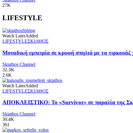
27K
LIFESTYLE
Watch Later
Added
LIFESTYLE
ΣΚΙΑΘΟΣ
Μοναδική εμπειρία σε κρυφή σπηλιά με τα τιρκουάζ 
Skiathos Channel
32.3K
2.6K
Watch Later
Added
LIFESTYLE
ΣΚΙΑΘΟΣ
ΑΠΟΚΛΕΙΣΤΙΚΟ: Το «Survivor» σε παραλία της Σκι
Skiathos Channel
30.4K
361