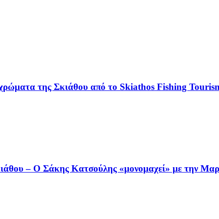
χρώματα της Σκιάθου από το Skiathos Fishing Tourism
άθου – Ο Σάκης Κατσούλης «μονομαχεί» με την Μαρι