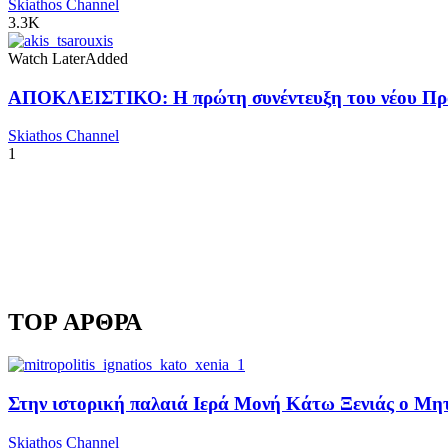
Skiathos Channel
3.3K
Watch Later
Added
ΑΠΟΚΛΕΙΣΤΙΚΟ: Η πρώτη συνέντευξη του νέου Προ
Skiathos Channel
1
TOP ΑΡΘΡΑ
Στην ιστορική παλαιά Ιερά Μονή Κάτω Ξενιάς ο Μητρ
Skiathos Channel