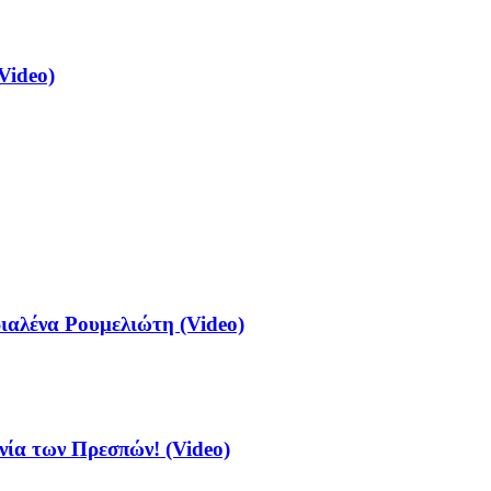
Video)
αλένα Ρουμελιώτη (Video)
νία των Πρεσπών! (Video)