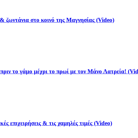
& ζωντάνια στο κοινό της Μαγνησίας (Video)
ριν το γάμο μέχρι το πρωί με τον Μάνο Λατρεία! (Vid
ές επιχειρήσεις & τις χαμηλές τιμές (Video)