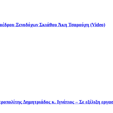
έδρου Ξενοδόχων Σκιάθου Άκη Τσαρούχη (Video)
οπολίτης Δημητριάδος κ. Ιγνάτιος – Σε εξέλιξη εργα