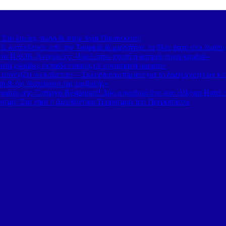
– Στο λιμάνι, τώρα & στην Αγία Παρασκευή!
 κατέπλευσε από την Τουρκία & μαγνήτισε τα βλέμματα στο λιμάνι
 το ΠΑΟΚ-Άντερλεχτ: «Εκεί όπου χτυπά η ασπρόμαυρη καρδιά»
τά χιλιάδες εκπαιδευτικούς σε εργασιακή ομηρία»
υνεχίζει να καίγεται» – Σκληρά ερωτήματα για τη διαχείριση των κ
 & όχι διαχείριση της εισβολής»
διές στο Carnayo Restaurant! Δύο μοναδικά live στο Alkyon Hotel 
ισμό! Στο νησί η Διευθύντρια Τουρισμού του Πριγκιπάτου