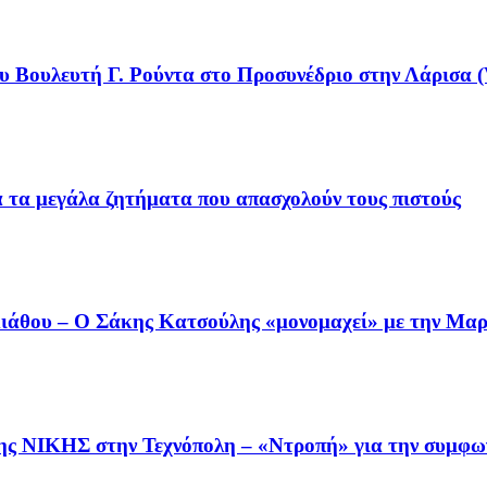
υ Βουλευτή Γ. Ρούντα στο Προσυνέδριο στην Λάρισα (
ια τα μεγάλα ζητήματα που απασχολούν τους πιστούς
άθου – Ο Σάκης Κατσούλης «μονομαχεί» με την Μαρι
της ΝΙΚΗΣ στην Τεχνόπολη – «Ντροπή» για την συμφω