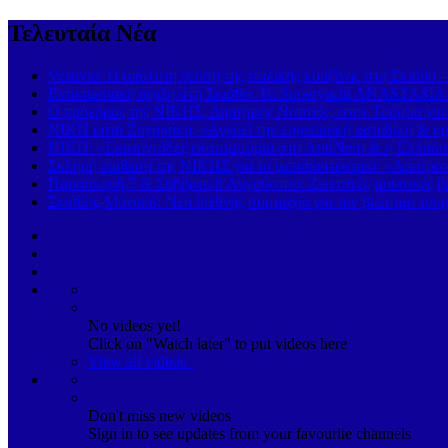
Τελευταία Νέα
Vesuvio: Η απόλυτη γεύση της ιταλικής κουζίνας στη Σκιάθο 
Εντυπωσιακή άφιξη στη Σκιάθο: Το Superyacht ANASTASIA K
Ο πρόεδρος της ΝΙΚΗΣ, Δημήτρης Νατσιός, στην Τούμπα για
ΝΙΚΗ κατά Ζαχαράκη: «Αγνοεί την ευρωπαϊκή καταδίκη & κρα
ΝΙΚΗ: «Εκατοντάδες εκατομμύρια στο AntiNero & η Ελλάδα σ
Σκληρή επίθεση της ΝΙΚΗΣ για το μεταναστευτικό: «Αποτροπή
Παρασκευή 7 & Σάββατο 8 Αυγούστου: Ζωντανές μουσικές βρα
Σκιάθος-Μονακό: Νέα διεθνής συμμαχία για τον βιώσιμο τουρ
No videos yet!
Click on "Watch later" to put videos here
View all videos
Don't miss new videos
Sign in to see updates from your favourite channels