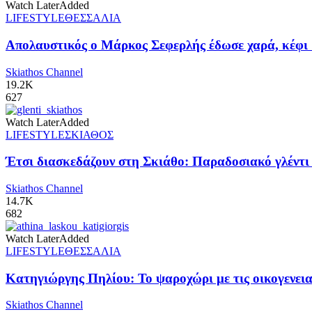
Watch Later
Added
LIFESTYLE
ΘΕΣΣΑΛΙΑ
Απολαυστικός ο Μάρκος Σεφερλής έδωσε χαρά, κέφι 
Skiathos Channel
19.2K
627
Watch Later
Added
LIFESTYLE
ΣΚΙΑΘΟΣ
Έτσι διασκεδάζουν στη Σκιάθο: Παραδοσιακό γλέντι π
Skiathos Channel
14.7K
682
Watch Later
Added
LIFESTYLE
ΘΕΣΣΑΛΙΑ
Κατηγιώργης Πηλίου: Το ψαροχώρι με τις οικογενειακ
Skiathos Channel