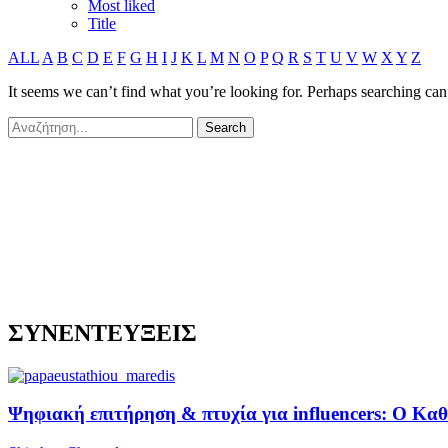
Most liked
Title
ALL
A
B
C
D
E
F
G
H
I
J
K
L
M
N
O
P
Q
R
S
T
U
V
W
X
Y
Z
It seems we can’t find what you’re looking for. Perhaps searching can
ΣΥΝΕΝΤΕΥΞΕΙΣ
Ψηφιακή επιτήρηση & πτυχία για influencers: Ο Κ