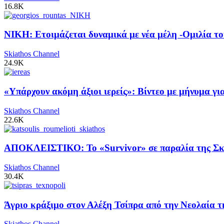
16.8K
ΝΙΚΗ: Ετοιμάζεται δυναμικά με νέα μέλη -Ομιλία το
Skiathos Channel
24.9K
«Υπάρχουν ακόμη άξιοι ιερείς»: Βίντεο με μήνυμα γ
Skiathos Channel
22.6K
ΑΠΟΚΛΕΙΣΤΙΚΟ: Το «Survivor» σε παραλία της Σκι
Skiathos Channel
30.4K
Άγριο κράξιμο στον Αλέξη Τσίπρα από την Νεολαία 
Skiathos Channel