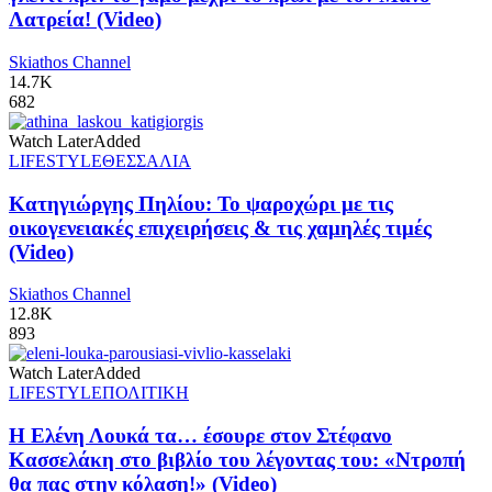
Λατρεία! (Video)
Skiathos Channel
14.7K
682
Watch Later
Added
LIFESTYLE
ΘΕΣΣΑΛΙΑ
Κατηγιώργης Πηλίου: Το ψαροχώρι με τις
οικογενειακές επιχειρήσεις & τις χαμηλές τιμές
(Video)
Skiathos Channel
12.8K
893
Watch Later
Added
LIFESTYLE
ΠΟΛΙΤΙΚΗ
Η Ελένη Λουκά τα… έσουρε στον Στέφανο
Κασσελάκη στο βιβλίο του λέγοντας του: «Ντροπή
θα πας στην κόλαση!» (Video)