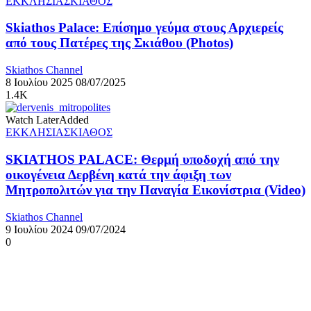
ΕΚΚΛΗΣΙΑ
ΣΚΙΑΘΟΣ
Skiathos Palace: Επίσημο γεύμα στους Αρχιερείς
από τους Πατέρες της Σκιάθου (Photos)
Skiathos Channel
8 Ιουλίου 2025
08/07/2025
1.4K
Watch Later
Added
ΕΚΚΛΗΣΙΑ
ΣΚΙΑΘΟΣ
SKIATHOS PALACE: Θερμή υποδοχή από την
οικογένεια Δερβένη κατά την άφιξη των
Μητροπολιτών για την Παναγία Εικονίστρια (Video)
Skiathos Channel
9 Ιουλίου 2024
09/07/2024
0