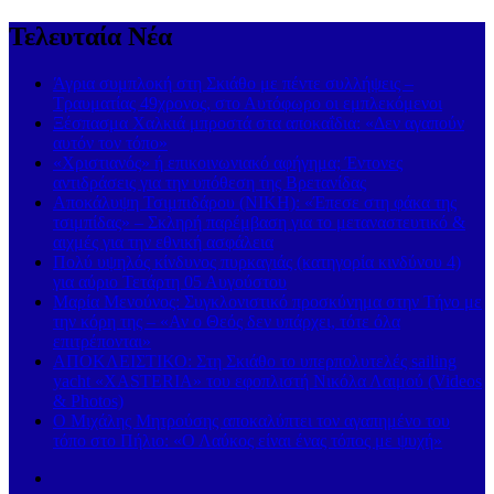
Τελευταία Νέα
Άγρια συμπλοκή στη Σκιάθο με πέντε συλλήψεις –
Τραυματίας 49χρονος, στο Αυτόφωρο οι εμπλεκόμενοι
Ξέσπασμα Χαλκιά μπροστά στα αποκαΐδια: «Δεν αγαπούν
αυτόν τον τόπο»
«Χριστιανός» ή επικοινωνιακό αφήγημα; Έντονες
αντιδράσεις για την υπόθεση της Βρετανίδας
Αποκάλυψη Τσιμπιδάρου (ΝΙΚΗ): «Έπεσε στη φάκα της
τσιμπίδας» – Σκληρή παρέμβαση για το μεταναστευτικό &
αιχμές για την εθνική ασφάλεια
Πολύ υψηλός κίνδυνος πυρκαγιάς (κατηγορία κινδύνου 4)
για αύριο Τετάρτη 05 Αυγούστου
Μαρία Μενούνος: Συγκλονιστικό προσκύνημα στην Τήνο με
την κόρη της – «Αν ο Θεός δεν υπάρχει, τότε όλα
επιτρέπονται»
ΑΠΟΚΛΕΙΣΤΙΚΟ: Στη Σκιάθο το υπερπολυτελές sailing
yacht «XASTERIA» του εφοπλιστή Νικόλα Λαιμού (Videos
& Photos)
Ο Μιχάλης Μητρούσης αποκαλύπτει τον αγαπημένο του
τόπο στο Πήλιο: «Ο Λαύκος είναι ένας τόπος με ψυχή»