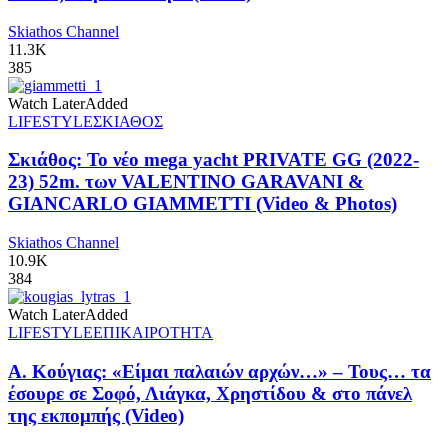
Skiathos Channel
11.3K
385
Watch Later
Added
LIFESTYLE
ΣΚΙΑΘΟΣ
Σκιάθος: Το νέο mega yacht PRIVATE GG (2022-
23) 52m. των VALENTINO GARAVANI &
GIANCARLO GIAMMETTI (Video & Photos)
Skiathos Channel
10.9K
384
Watch Later
Added
LIFESTYLE
ΕΠΙΚΑΙΡΟΤΗΤΑ
Α. Κούγιας: «Είμαι παλαιών αρχών…» – Τους… τα
έσουρε σε Σοφό, Λιάγκα, Χρηστίδου & στο πάνελ
της εκπομπής (Video)