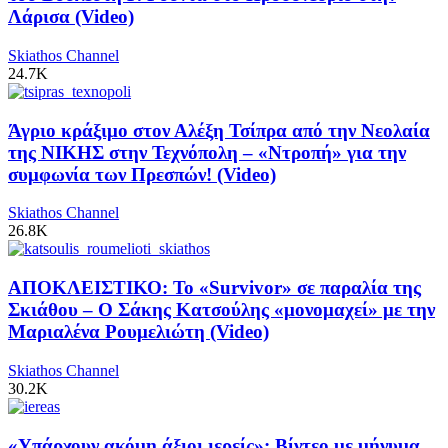
Λάρισα (Video)
Skiathos Channel
24.7K
Άγριο κράξιμο στον Αλέξη Τσίπρα από την Νεολαία
της ΝΙΚΗΣ στην Τεχνόπολη – «Ντροπή» για την
συμφωνία των Πρεσπών! (Video)
Skiathos Channel
26.8K
ΑΠΟΚΛΕΙΣΤΙΚΟ: Το «Survivor» σε παραλία της
Σκιάθου – Ο Σάκης Κατσούλης «μονομαχεί» με την
Μαριαλένα Ρουμελιώτη (Video)
Skiathos Channel
30.2K
«Υπάρχουν ακόμη άξιοι ιερείς»: Βίντεο με μήνυμα