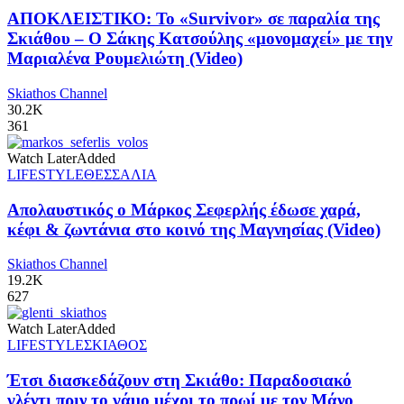
ΑΠΟΚΛΕΙΣΤΙΚΟ: Το «Survivor» σε παραλία της
Σκιάθου – Ο Σάκης Κατσούλης «μονομαχεί» με την
Μαριαλένα Ρουμελιώτη (Video)
Skiathos Channel
30.2K
361
Watch Later
Added
LIFESTYLE
ΘΕΣΣΑΛΙΑ
Απολαυστικός ο Μάρκος Σεφερλής έδωσε χαρά,
κέφι & ζωντάνια στο κοινό της Μαγνησίας (Video)
Skiathos Channel
19.2K
627
Watch Later
Added
LIFESTYLE
ΣΚΙΑΘΟΣ
Έτσι διασκεδάζουν στη Σκιάθο: Παραδοσιακό
γλέντι πριν το γάμο μέχρι το πρωί με τον Μάνο