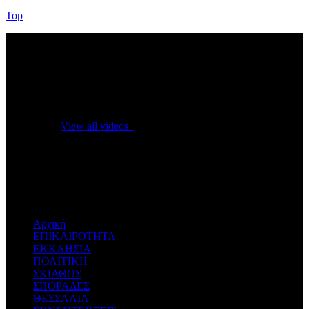
Top
No videos yet!
Click on "Watch later" to put videos here
View all videos
Don't miss new videos
Sign in to see updates from your favourite channels
Αρχική
ΕΠΙΚΑΙΡΟΤΗΤΑ
ΕΚΚΛΗΣΙΑ
ΠΟΛΙΤΙΚΗ
ΣΚΙΑΘΟΣ
ΣΠΟΡΑΔΕΣ
ΘΕΣΣΑΛΙΑ