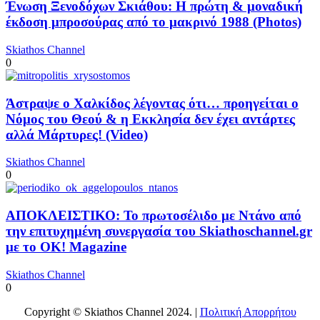
Ένωση Ξενοδόχων Σκιάθου: Η πρώτη & μοναδική
έκδοση μπροσούρας από το μακρινό 1988 (Photos)
Skiathos Channel
0
Άστραψε ο Χαλκίδος λέγοντας ότι… προηγείται ο
Νόμος του Θεού & η Εκκλησία δεν έχει αντάρτες
αλλά Μάρτυρες! (Video)
Skiathos Channel
0
ΑΠΟΚΛΕΙΣΤΙΚΟ: Το πρωτοσέλιδο με Ντάνο από
την επιτυχημένη συνεργασία του Skiathoschannel.gr
με το OK! Magazine
Skiathos Channel
0
Copyright © Skiathos Channel 2024. |
Πολιτική Απορρήτου