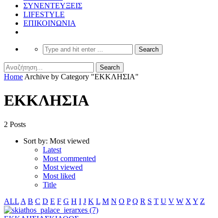
ΣΥΝΕΝΤΕΥΞΕΙΣ
LIFESTYLE
ΕΠΙΚΟΙΝΩΝΙΑ
Home
Archive by Category "ΕΚΚΛΗΣΙΑ"
ΕΚΚΛΗΣΙΑ
2 Posts
Sort by:
Most viewed
Latest
Most commented
Most viewed
Most liked
Title
ALL
A
B
C
D
E
F
G
H
I
J
K
L
M
N
O
P
Q
R
S
T
U
V
W
X
Y
Z