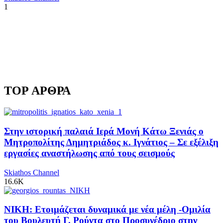
1
TOP ΑΡΘΡΑ
Στην ιστορική παλαιά Ιερά Μονή Κάτω Ξενιάς ο
Μητροπολίτης Δημητριάδος κ. Ιγνάτιος – Σε εξέλιξη
εργασίες αναστήλωσης από τους σεισμούς
Skiathos Channel
16.6K
ΝΙΚΗ: Ετοιμάζεται δυναμικά με νέα μέλη -Ομιλία
του Βουλευτή Γ. Ρούντα στο Προσυνέδριο στην