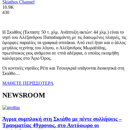
Skiathos Channel
10.9K
430
Η Σκιάθος (Έκταση: 50 τ. χλμ. Ανάπτυξη ακτών: 44 χλμ.) είναι το
νησί του Αλέξανδρου Παπαδιαμάντη με τις δασωμένες πλαγιές, τις
όμορφες παραλίες τα γραφικά σπιτάκια. Από εκεί ήταν και ο άλλος
μεγάλος τεχνίτης του λόγου, ο Αλέξανδρος Μωραϊτίδης,
πρωτότοκος γιος ανάμεσα σε επτά αδέρφια, ο οποίος εκοιμήθη
καλόγερος στο Άγιο Όρος.
Οι κοντινές νησίδες Ρέπι και Τσουγκριά υπάγονται διοικητικά στη
Σκιάθο…
ΜΑΘΕΤΕ ΠΕΡΙΣΣΟΤΕΡΑ
NEWSROOM
Άγρια συμπλοκή στη Σκιάθο με πέντε συλλήψεις –
Τραυματίας 49χρονος, στο Αυτόφωρο οι