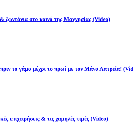
& ζωντάνια στο κοινό της Μαγνησίας (Video)
ριν το γάμο μέχρι το πρωί με τον Μάνο Λατρεία! (Vid
ές επιχειρήσεις & τις χαμηλές τιμές (Video)