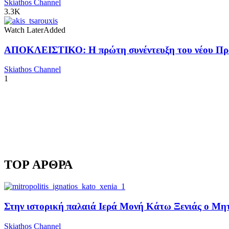
Skiathos Channel
3.3K
Watch Later
Added
ΑΠΟΚΛΕΙΣΤΙΚΟ: Η πρώτη συνέντευξη του νέου Προ
Skiathos Channel
1
TOP ΑΡΘΡΑ
Στην ιστορική παλαιά Ιερά Μονή Κάτω Ξενιάς ο Μητρ
Skiathos Channel