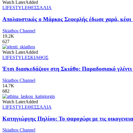
Watch Later
Added
LIFESTYLE
ΘΕΣΣΑΛΙΑ
Απολαυστικός ο Μάρκος Σεφερλής έδωσε χαρά, κέφι 
Skiathos Channel
19.2K
627
Watch Later
Added
LIFESTYLE
ΣΚΙΑΘΟΣ
Έτσι διασκεδάζουν στη Σκιάθο: Παραδοσιακό γλέντι π
Skiathos Channel
14.7K
682
Watch Later
Added
LIFESTYLE
ΘΕΣΣΑΛΙΑ
Κατηγιώργης Πηλίου: Το ψαροχώρι με τις οικογενειακ
Skiathos Channel