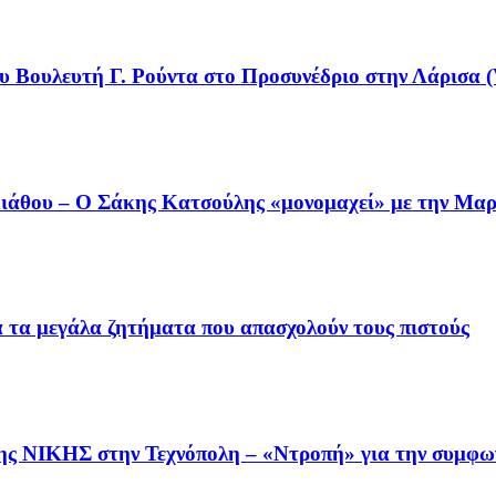
υ Βουλευτή Γ. Ρούντα στο Προσυνέδριο στην Λάρισα (
άθου – Ο Σάκης Κατσούλης «μονομαχεί» με την Μαρι
ια τα μεγάλα ζητήματα που απασχολούν τους πιστούς
της ΝΙΚΗΣ στην Τεχνόπολη – «Ντροπή» για την συμφω