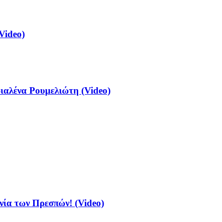
Video)
αλένα Ρουμελιώτη (Video)
νία των Πρεσπών! (Video)