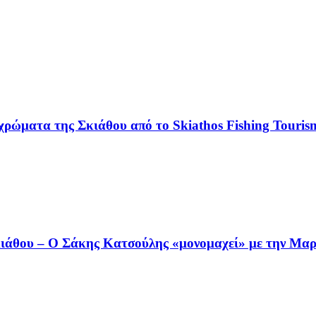
χρώματα της Σκιάθου από το Skiathos Fishing Tourism
άθου – Ο Σάκης Κατσούλης «μονομαχεί» με την Μαρι