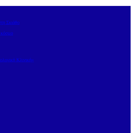
στη Σκιάθο
ν κόσμο
κολογική Κλινική»