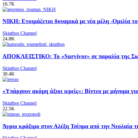
16.7K
ΝΙΚΗ: Ετοιμάζεται δυναμικά με νέα μέλη -Ομιλία το
Skiathos Channel
24.8K
ΑΠΟΚΛΕΙΣΤΙΚΟ: Το «Survivor» σε παραλία της Σκι
Skiathos Channel
30.4K
«Υπάρχουν ακόμη άξιοι ιερείς»: Βίντεο με μήνυμα γ
Skiathos Channel
22.5K
Άγριο κράξιμο στον Αλέξη Τσίπρα από την Νεολαία 
Skiathos Channel