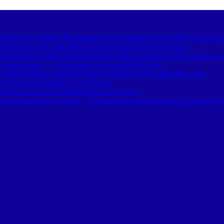
διές στο Carnayo Restaurant! Δύο μοναδικά live στο Alkyon Hotel 
ισμό! Στο νησί η Διευθύντρια Τουρισμού του Πριγκιπάτου
 Βρετανίας έκανε τα ψώνια του σε σούπερ μάρκετ & χαιρετούσε το
στικό όραμα» – Η μαρτυρία που συγκινεί πιστούς
– Κατασχέθηκαν προστατευόμενα κοράλλια αξίας 800.000 ευρώ
κη ή τον Άγιο Σάββα του Αχιλλέως!
κό φακέλωμα χωρίς διαφάνεια & απαντήσεις»
τικά καρκίνου τον χρόνο – Η περιοχή δεν μπορεί να μείνει χωρίς Ογ