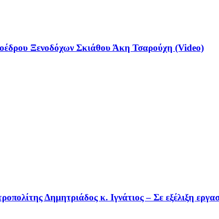
έδρου Ξενοδόχων Σκιάθου Άκη Τσαρούχη (Video)
οπολίτης Δημητριάδος κ. Ιγνάτιος – Σε εξέλιξη εργα