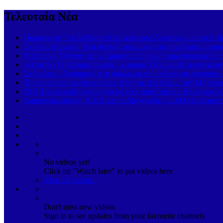
Τελευταία Νέα
Παρασκευή 7 & Σάββατο 8 Αυγούστου: Ζωντανές μουσικές βρα
Σκιάθος-Μονακό: Νέα διεθνής συμμαχία για τον βιώσιμο τουρ
Ο Μπόρις Τζόνσον στην Κάρυστο: Ο πρώην πρωθυπουργός της
«Ο πατήρ Γεράσιμος Φωκάς, ο μικρός Τζόσουα & το συγκλονι
Σκόπελος: «Χτύπημα» στο κύκλωμα του «κόκκινου χρυσού» 
Το βίντεο που πρέπει να δεις, Έλληνα: Διάλεξε… τον Μηταρά
ΝΙΚΗ κατά κυβέρνησης για τις νέες ταυτότητες: «Ηλεκτρονι
Καμπανάκι από τη ΝΙΚΗ για τη Μαγνησία: «1.300 νέα περιστα
No videos yet!
Click on "Watch later" to put videos here
View all videos
Don't miss new videos
Sign in to see updates from your favourite channels