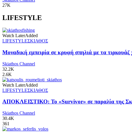
27K
LIFESTYLE
Watch Later
Added
LIFESTYLE
ΣΚΙΑΘΟΣ
Μοναδική εμπειρία σε κρυφή σπηλιά με τα τιρκουάζ 
Skiathos Channel
32.2K
2.6K
Watch Later
Added
LIFESTYLE
ΣΚΙΑΘΟΣ
ΑΠΟΚΛΕΙΣΤΙΚΟ: Το «Survivor» σε παραλία της Σκι
Skiathos Channel
30.4K
361