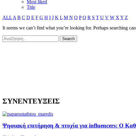
Most liked
Title
ALL
A
B
C
D
E
F
G
H
I
J
K
L
M
N
O
P
Q
R
S
T
U
V
W
X
Y
Z
It seems we can’t find what you’re looking for. Perhaps searching can
ΣΥΝΕΝΤΕΥΞΕΙΣ
Ψηφιακή επιτήρηση & πτυχία για influencers: Ο Κ