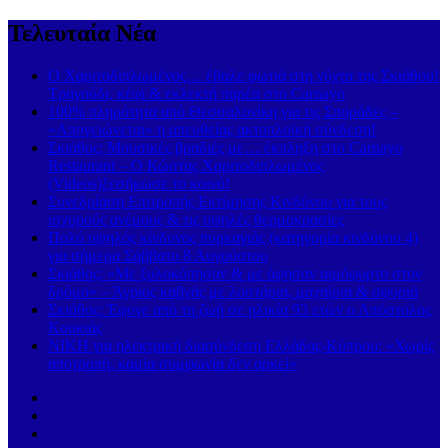
Τελευταία Νέα
Ο Χαριτοδιπλωμένος… έβαλε φωτιά στη νύχτα της Σκιάθου!
Τραγούδι, κέφι & εκλεκτή παρέα στο Carnayo
100% πληρότητα από Θεσσαλονίκη για τις Σποράδες –
«Απογειώνεται» η απευθείας ακτοπλοϊκή σύνδεση!
Σκιάθος: Μουσικές βραδιές με… έκπληξη στο Carnayo
Restaurant – Ο Κώστας Χαριτοδιπλωμένος
(Videos)ξεσήκωσε το κοινό!
Συνεδρίαση Επιτροπής Εκτίμησης Κινδύνου για τους
ισχυρούς ανέμους & τις υψηλές θερμοκρασίες
Πολύ υψηλός κίνδυνος πυρκαγιάς (κατηγορία κινδύνου 4)
για σήμερα Σάββατο 8 Αυγούστου
Σκιάθος: «Με ξυλοκόπησαν & με άφησαν αιμόφυρτο στον
δρόμο» – Άγριος καβγάς με λοστάρια, μαχαίρια & σφυριά
Σκιάθος: Έφυγε από τη ζωή σε ηλικία 93 ετών ο Απόστολος
Κουκιάς
ΝΙΚΗ για ηλεκτρική διασύνδεση Ελλάδας-Κύπρου: «Χωρίς
αποτροπή, καμία συμφωνία δεν αρκεί»