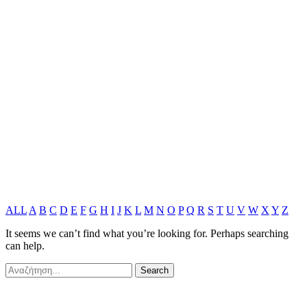
ALL
A
B
C
D
E
F
G
H
I
J
K
L
M
N
O
P
Q
R
S
T
U
V
W
X
Y
Z
It seems we can’t find what you’re looking for. Perhaps searching
can help.