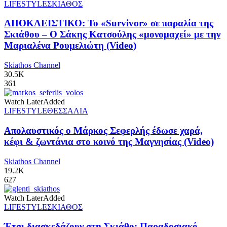
LIFESTYLE
ΣΚΙΑΘΟΣ
ΑΠΟΚΛΕΙΣΤΙΚΟ: Το «Survivor» σε παραλία της
Σκιάθου – Ο Σάκης Κατσούλης «μονομαχεί» με την
Μαριαλένα Ρουμελιώτη (Video)
Skiathos Channel
30.5K
361
Watch Later
Added
LIFESTYLE
ΘΕΣΣΑΛΙΑ
Απολαυστικός ο Μάρκος Σεφερλής έδωσε χαρά,
κέφι & ζωντάνια στο κοινό της Μαγνησίας (Video)
Skiathos Channel
19.2K
627
Watch Later
Added
LIFESTYLE
ΣΚΙΑΘΟΣ
Έτσι διασκεδάζουν στη Σκιάθο: Παραδοσιακό