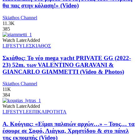
θα πας στην κόλαση!» (Video)
Skiathos Channel
11.3K
385
Watch Later
Added
LIFESTYLE
ΣΚΙΑΘΟΣ
Σκιάθος: Το νέο mega yacht PRIVATE GG (2022-
23) 52m. των VALENTINO GARAVANI &
GIANCARLO GIAMMETTI (Video & Photos)
Skiathos Channel
11K
384
Watch Later
Added
LIFESTYLE
ΕΠΙΚΑΙΡΟΤΗΤΑ
Α. Κούγιας: «Είμαι παλαιών αρχών…» – Τους… τα
έσουρε σε Σοφό, Λιάγκα, Χρηστίδου & στο πάνελ
της εκπομπής (Video)