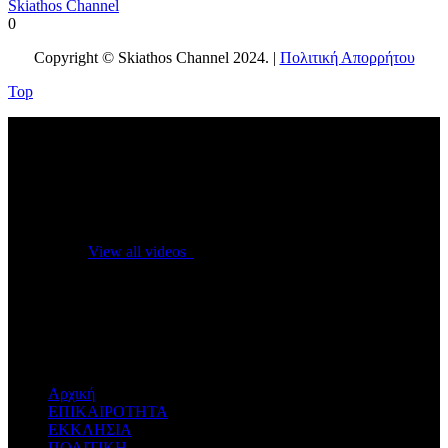
Skiathos Channel
0
Copyright © Skiathos Channel 2024. |
Πολιτική Απορρήτου
Top
No videos yet!
Click on "Watch later" to put videos here
View all videos
Don't miss new videos
Sign in to see updates from your favourite channels
Αρχική
ΕΠΙΚΑΙΡΟΤΗΤΑ
ΕΚΚΛΗΣΙΑ
ΠΟΛΙΤΙΚΗ