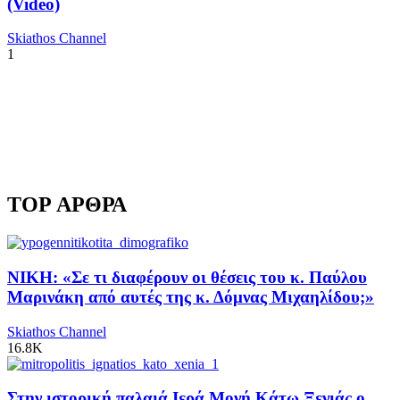
(Video)
Skiathos Channel
1
TOP ΑΡΘΡΑ
ΝΙΚΗ: «Σε τι διαφέρουν οι θέσεις του κ. Παύλου
Μαρινάκη από αυτές της κ. Δόμνας Μιχαηλίδου;»
Skiathos Channel
16.8K
Στην ιστορική παλαιά Ιερά Μονή Κάτω Ξενιάς ο