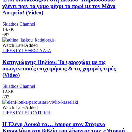
γλέντι πριν το γάμο μέχρι το πρωί με τον Μάνο
Λατρεία! (Video)
Skiathos Channel
14.7K
682
Watch Later
Added
LIFESTYLE
ΘΕΣΣΑΛΙΑ
Κατηγιώργης Πηλίου: Το ψαροχώρι με τις
οικογενειακές επιχειρήσεις & τις χαμηλές τιμές
(Video)
Skiathos Channel
12.8K
893
Watch Later
Added
LIFESTYLE
ΠΟΛΙΤΙΚΗ
Η Ελένη Λουκά τα… έσουρε στον Στέφανο
Κασσελάκη στο βιβλίο του λέγοντας του: «Ντροπή