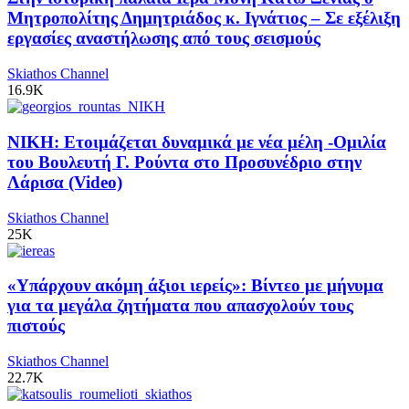
Μητροπολίτης Δημητριάδος κ. Ιγνάτιος – Σε εξέλιξη
εργασίες αναστήλωσης από τους σεισμούς
Skiathos Channel
16.9K
ΝΙΚΗ: Ετοιμάζεται δυναμικά με νέα μέλη -Ομιλία
του Βουλευτή Γ. Ρούντα στο Προσυνέδριο στην
Λάρισα (Video)
Skiathos Channel
25K
«Υπάρχουν ακόμη άξιοι ιερείς»: Βίντεο με μήνυμα
για τα μεγάλα ζητήματα που απασχολούν τους
πιστούς
Skiathos Channel
22.7K