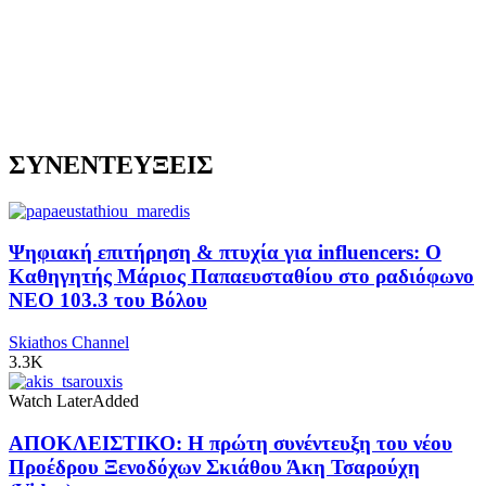
ΣΥΝΕΝΤΕΥΞΕΙΣ
Ψηφιακή επιτήρηση & πτυχία για influencers: Ο
Καθηγητής Μάριος Παπαευσταθίου στο ραδιόφωνο
NEO 103.3 του Βόλου
Skiathos Channel
3.3K
Watch Later
Added
ΑΠΟΚΛΕΙΣΤΙΚΟ: Η πρώτη συνέντευξη του νέου
Προέδρου Ξενοδόχων Σκιάθου Άκη Τσαρούχη