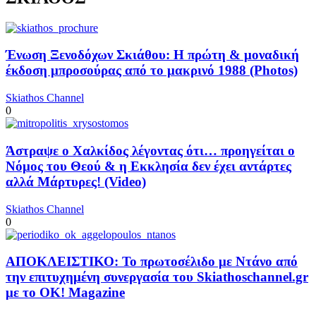
Ένωση Ξενοδόχων Σκιάθου: Η πρώτη & μοναδική
έκδοση μπροσούρας από το μακρινό 1988 (Photos)
Skiathos Channel
0
Άστραψε ο Χαλκίδος λέγοντας ότι… προηγείται ο
Νόμος του Θεού & η Εκκλησία δεν έχει αντάρτες
αλλά Μάρτυρες! (Video)
Skiathos Channel
0
ΑΠΟΚΛΕΙΣΤΙΚΟ: Το πρωτοσέλιδο με Ντάνο από
την επιτυχημένη συνεργασία του Skiathoschannel.gr
με το OK! Magazine